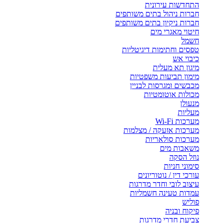
התחדשות עירונית
חברות ניהול בתים משותפים
חברות ניקיון בתים משותפים
חיטוי מאגרי מים
חשמל
טפסים וחתימות דיגיטליות
כיבוי אש
מיגון תא מעלית
מימון תביעות משפטיות
מכבשים ומגרסות לבניין
מכולות אוטומטיות
מנעולן
מעליות
מערכות Wi-Fi
מערכות אזעקה / מצלמות
מערכות סולאריות
משאבות מים
נוזל הסקה
סימוני חניות
עורכי דין / נוטוריונים
עיצוב לובי וחדר מדרגות
עמדות טעינה חשמליות
פוליש
פיקוח ובניה
צביעת חדרי מדרגות