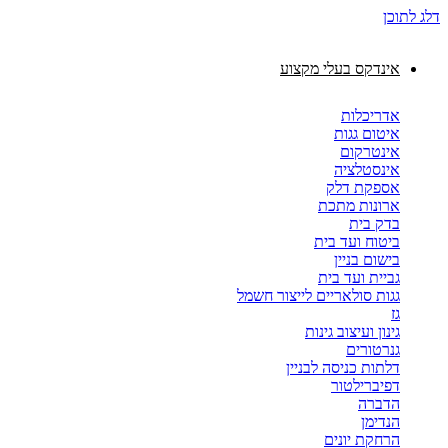
דלג לתוכן
אינדקס בעלי מקצוע
אדריכלות
איטום גגות
אינטרקום
אינסטלציה
אספקת דלק
ארונות מתכת
בדק בית
ביטוח ועד בית
בישום בניין
גביית ועד בית
גגות סולאריים לייצור חשמל
גז
גינון ועיצוב גינות
גנרטורים
דלתות כניסה לבניין
דפיברילטור
הדברה
הנדימן
הרחקת יונים