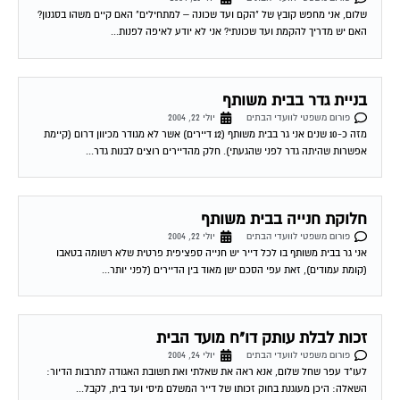
שלום, אני מחפש קובץ של "הקם ועד שכונה – למתחילים" האם קיים משהו בסגנון?
האם יש מדריך להקמת ועד שכונתי? אני לא יודע לאיפה לפנות...
בניית גדר בבית משותף
פורום משפטי לוועדי הבתים
יולי 22, 2004
מזה כ-10 שנים אני גר בבית משותף (12 דיירים) אשר לא מגודר מכיוון דרום (קיימת
אפשרות שהיתה גדר לפני שהגעתי). חלק מהדיירים רוצים לבנות גדר...
חלוקת חנייה בבית משותף
פורום משפטי לוועדי הבתים
יולי 22, 2004
אני גר בבית משותף בו לכל דייר יש חנייה ספציפית פרטית שלא רשומה בטאבו
(קומת עמודים), זאת עפי הסכם ישן מאוד בין הדיירים (לפני יותר...
זכות לבלת עותק דו"ח מועד הבית
פורום משפטי לוועדי הבתים
יולי 24, 2004
לעו"ד עפר שחל שלום, אנא ראה את שאלתי ואת תשובת האגודה לתרבות הדיור:
השאלה: היכן מעוגנת בחוק זכותו של דייר המשלם מיסי ועד בית, לקבל...