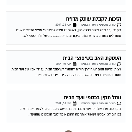
הזכות לקבלת עותק מדו"ח
פורום משפטי לוועדי הבתים
יולי 25, 2004
לעו"ד עפר שחל שלום בכל ארגון, כאשר יש סיבה לחשוב כי ענייני הכספים אינם
מתנהלים כשורה עולה שאלת הביקורת. בחינה מעמיקה של דו"ח כספי לא...
העסקת האב בשיפוצי הבית
פורום משפטי לוועדי הבתים
יולי 27, 2004
רציתי לדעת האם ישנה דרך חוקית להתנגד לשיפוצי הבית על ידי אביו של ועד הבית
תמורת סכומים כפולים מאלה המוצעים על ידי דיירים אחרים או...
נוהל תקין בכספי וועד הבית
פורום משפטי לוועדי הבתים
יולי 28, 2004
בוקר טוב עו´ד שלח קראתי שכבר דנתם בנושא כאוב זה אך לצערי אני חדשה
בפורום לכן אבקש לשאול אותך מה החוק אומר לגבי הכספים שהוועד...