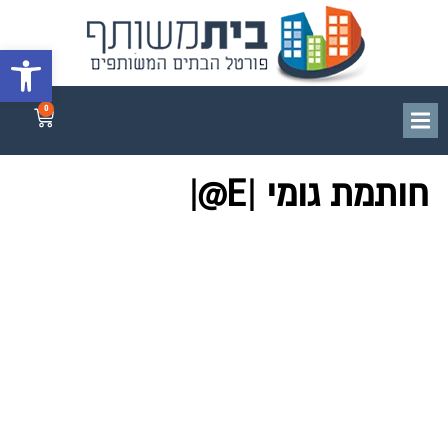
פתח סרגל 
0
חותמת גומי |E@|