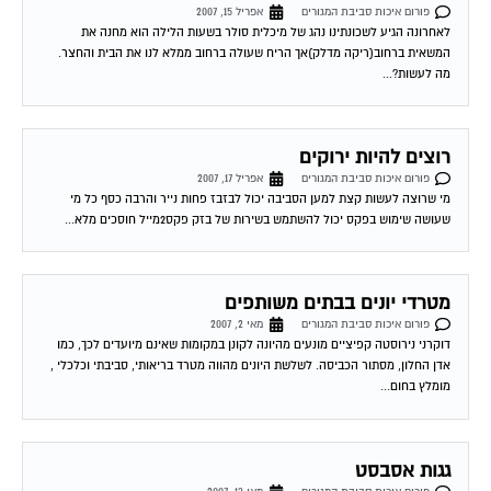
לאחרונה הגיע לשכונתינו נהג של מיכלית סולר בשעות הלילה הוא מחנה את
המשאית ברחוב(ריקה מדלק)אך הריח שעולה ברחוב ממלא לנו את הבית והחצר.
מה לעשות?...
רוצים להיות ירוקים
פורום איכות סביבת המגורים
אפריל 17, 2007
מי שרוצה לעשות קצת למען הסביבה יכול לבזבז פחות נייר והרבה כסף כל מי
שעושה שימוש בפקס יכול להשתמש בשירות של בזק פקס2מייל חוסכים מלא...
מטרדי יונים בבתים משותפים
פורום איכות סביבת המגורים
מאי 2, 2007
דוקרני נירוסטה קפיציים מונעים מהיונה לקונן במקומות שאינם מיועדים לכך, כמו
אדן החלון, מסתור הכביסה. לשלשת היונים מהווה מטרד בריאותי, סביבתי וכלכלי ,
מומלץ בחום...
גגות אסבסט
פורום איכות סביבת המגורים
מאי 13, 2007
שלום אני ובעלי עומדים לקנות דירה בחודשים הקרובים. היתה דירה שמצאה חן