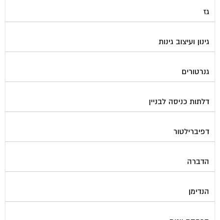
גז
גינון ועיצוב גינות
גנרטורים
דלתות כניסה לבניין
דפיברילטור
הדברה
הנדימן
הרחקת יונים