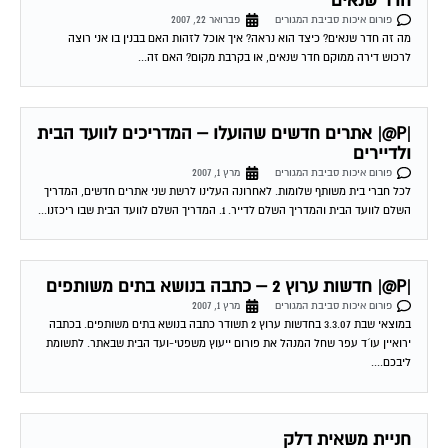
מה זה חדר שנאים? כיצד הוא נראה? איך אוכל לזהות האם בבנין בו אני רוצה
לרכוש דירה ממוקם חדר שנאים, או בקרבת מקום? האם זה...
|P@| אתרים חדשים שהועלו – המדריכים לוועד הבית
ולדיירים
פורום איכות סביבת המגורים
מרץ 1, 2007
לכל חברי בית משותף שלומות. לאחרונה העלינו לרשת שני אתרים חדשים, המדריך
השלם לוועד הבית והמדריך השלם לדייר. 1. המדריך השלם לוועד הבית שבו ריכזנו...
|P@| חדשות ערוץ 2 – כתבה בנושא בתים משותפים
פורום איכות סביבת המגורים
מרץ 1, 2007
במוצאי שבת 3.3.07 בחדשות ערוץ 2 תשודר כתבה בנושא בתים משותפים. בכתבה
ירואיין עו´ד עפר שחל המנהל את פורום ייעוץ משפטי-ועד הבית שבאתר. לתשומת
ליבכם....
חניית משאית דלק
פורום איכות סביבת המגורים
אפריל 15, 2007