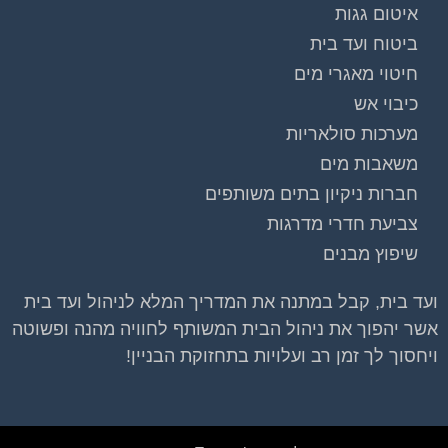
איטום גגות
הצטרפו עכשיו לקבוצת
הפייסבוק הגדולה
ביטוח ועד בית
בישראל הנותנת מענה
חיטוי מאגרי מים
לבעיות הדיור בבית
כיבוי אש
המשותף!!!
מערכות סולאריות
משאבות מים
להצטרפות לחצו על התמונה או על הכפתור ושלחו בקשת
הצטרפות בדף הקבוצה
חברות ניקיון בתים משותפים
צביעת חדרי מדרגות
לחץ למעבר לקבוצה
שיפוץ מבנים
ועד בית, קבל במתנה את המדריך המלא לניהול ועד בית
אשר יהפוך את ניהול הבית המשותף לחוויה מהנה ופשוטה
ויחסוך לך זמן רב ועלויות בתחזוקת הבניין!