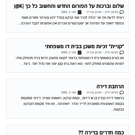
פורום נדלן - תכנון ובנייה
מאי 4, 2005
רציתי לדעת איך אני יכולה לברר שווי קרקע בגודל ידוע ובאיזור מסויים מאוד.
נכנסתי לאתר של המינהל אך ישנם קשיים טכניים ואין אפשרות לקבל הערכה....
"קניית" זכיות משכן בבית דו משפחתי
פורום נדלן - תכנון ובנייה
מאי 5, 2005
אנו בונים במשותף בית דו משפחתי,ברצוני לקנות מהשכן זכיות בניה מהחלק שלו-
למרות שהמגרש מחולק לחצי. הוא רוצה בית קטן יותר ואני גדול יותר. כיצד...
הרחבת דירה
פורום נדלן - תכנון ובנייה
מאי 5, 2005
ברשותי דירה בבניין בן 10 דירות , קומת קרקע, ראשונה ושניה. דירתי ממוקמת
בקומה האמצעית ומושכרת לדייר נהדר. לאחרונה , פנו אלי מקומת הקרקע
בבקשה...
כמה חדרים בדירה ??
פורום נדלן - תכנון ובנייה
מאי 6, 2005