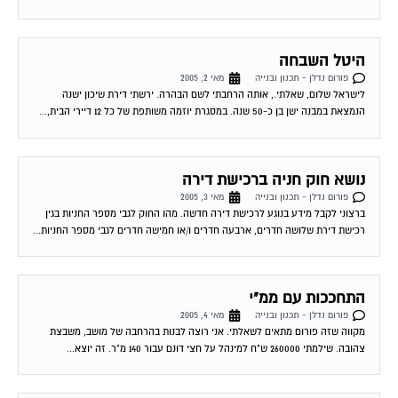
היטל השבחה
פורום נדלן - תכנון ובנייה
מאי 2, 2005
לישראל שלום, שאלתי., אותה הרחבתי לשם הבהרה. ירשתי דירת שיכון ישנה
הנמצאת במבנה ישן בן כ-50 שנה. במסגרת יוזמה משותפת של כל 12 דיירי הבית,...
נושא חוק חניה ברכישת דירה
פורום נדלן - תכנון ובנייה
מאי 3, 2005
ברצוני לקבל מידע בנוגע לרכישת דירה חדשה. מהו החוק לגבי מספר החניות בגין
רכישת דירת שלושה חדרים, ארבעה חדרים ו/או חמישה חדרים לגבי מספר החניות...
התחככות עם ממ"י
פורום נדלן - תכנון ובנייה
מאי 4, 2005
מקווה שזה פורום מתאים לשאלתי. אני רוצה לבנות בהרחבה של מושב, משבצת
צהובה. שילמתי 260000 ש"ח למינהל על חצי דונם עבור 140 מ"ר. זה יוצא...
שלום וברכות על הפורום החדש והחשוב כל כך |K@|