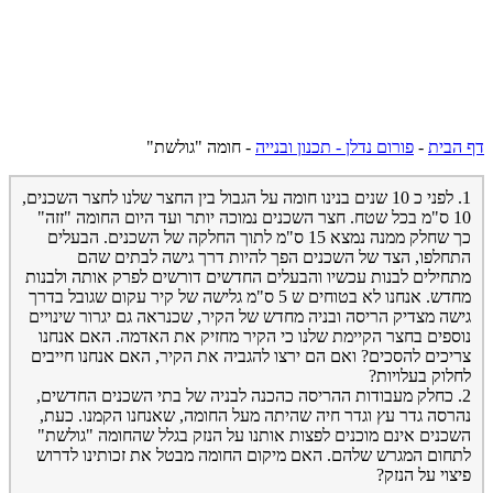
דף הבית
-
פורום נדלן - תכנון ובנייה
-
חומה "גולשת"
1. לפני כ 10 שנים בנינו חומה על הגבול בין החצר שלנו לחצר השכנים,
10 ס"מ בכל שטח. חצר השכנים נמוכה יותר ועד היום החומה "זזה"
כך שחלק ממנה נמצא 15 ס"מ לתוך החלקה של השכנים. הבעלים
התחלפו, הצד של השכנים הפך להיות דרך גישה לבתים שהם
מתחילים לבנות עכשיו והבעלים החדשים דורשים לפרק אותה ולבנות
מחדש. אנחנו לא בטוחים ש 5 ס"מ גלישה של קיר עקום שגובל בדרך
גישה מצדיק הריסה ובניה מחדש של הקיר, שכנראה גם יגרור שינויים
נוספים בחצר הקיימת שלנו כי הקיר מחזיק את האדמה. האם אנחנו
צריכים להסכים? ואם הם ירצו להגביה את הקיר, האם אנחנו חייבים
לחלוק בעלויות?
2. כחלק מעבודות ההריסה כהכנה לבניה של בתי השכנים החדשים,
נהרסה גדר עץ וגדר חיה שהיתה מעל החומה, שאנחנו הקמנו. כעת,
השכנים אינם מוכנים לפצות אותנו על הנזק בגלל שהחומה "גולשת"
לתחום המגרש שלהם. האם מיקום החומה מבטל את זכותינו לדרוש
פיצוי על הנזק?