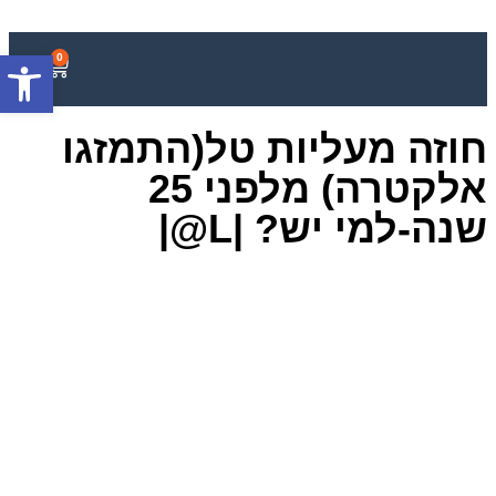
פתח סרגל
0
חוזה מעליות טל(התמזגו
אלקטרה) מלפני 25
שנה-למי יש? |L@|