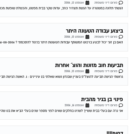
פורום דיני משפחה
אוגוסט 13, 2006
הגשתי תלונה במשטרה על הגשת תצהיר כוזב, עדות שקר בבית מפשט, והכשלת שופטת מכה
ביצוע עבודה הטעונה היתר
פורום דיני משפחה
אוגוסט 15, 2006
האם בן זוגי יכול לבצע ברכוש המשותף עבודות הטעונות היתר בניגוד להסכמתי ? 16-08-2006 12:53:00 רחל שחר תשובה לשאלתך זו שאלה מעט סבוכה. בעיקרון לא...
תביעות חוב מזונות והוצ´ אחרות
פורום דיני משפחה
אוגוסט 15, 2006
גרושתי הגישה תביעה להוצל"פ בעניין שבנדון נשוא שאלתי ב2 עיניינים : 1. האשה הגישה תביעה, כאשר היא הצמידה את סכומי הקרן לריבית הוצלפ .על פי...
פינוי בן בגיר מהבית
פורום דיני משפחה
אוגוסט 16, 2006
אני גרה עם בעלי בבית ששייך לשנינו בחלקים שווים לפני מספר שנים בעלי הביא את בנו שהיה אז ק
דחוף!!!!