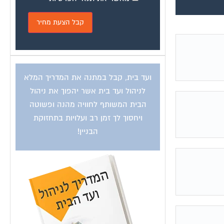
ועד בית, קבל במתנה את המדריך המלא
לניהול ועד בית אשר יהפוך את ניהול
הבית המשותף לחוויה מהנה ופשוטה
ויחסוך לך זמן רב ועלויות בתחזוקת
הבניין!