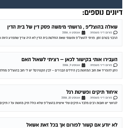
דיונים נוספים:
שאלה בהוצל"פ , גרושתי מימשה פסק דין של בית הדין
פורום דיני משפחה
אוגוסט 4, 2006
הרבני בטרם זמן. פניתי להוצל"פ ותענתי שאת החלטת בית הדין לא היה צריך שתפרע היות ומ
העבירו אותי בקישור לכאן – רציתי לשאול האם
פורום דיני משפחה
אוגוסט 9, 2006
ניתן להפריד את חוב המזונות בין הידלים הבגירים – לבין הקטינים? יש לי חוב בהוצל"פ מחלקת מזונות בסך 100 אלף שח האם נ
איחוד תיקים ופשיטת רגל
פורום דיני משפחה
אוגוסט 10, 2006
לגרושי יש חובות רבים מלבד 4 תיקים שלי אישית בהוצל"פ שלא כולל תיק מזונות על 7 תיקים היא משלם 200 שח בחודש 4 תיקים שלי...
לא יודע אם קשור לפורום אך בכל זאת אשאל