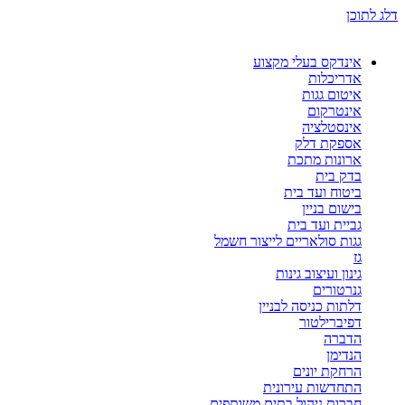
דלג לתוכן
אינדקס בעלי מקצוע
אדריכלות
איטום גגות
אינטרקום
אינסטלציה
אספקת דלק
ארונות מתכת
בדק בית
ביטוח ועד בית
בישום בניין
גביית ועד בית
גגות סולאריים לייצור חשמל
גז
גינון ועיצוב גינות
גנרטורים
דלתות כניסה לבניין
דפיברילטור
הדברה
הנדימן
הרחקת יונים
התחדשות עירונית
חברות ניהול בתים משותפים