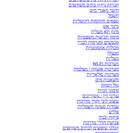
חברות ניקיון בתים משותפים
חיטוי מאגרי מים
חשמל
טפסים וחתימות דיגיטליות
כיבוי אש
מיגון תא מעלית
מימון תביעות משפטיות
מכבשים ומגרסות לבניין
מכולות אוטומטיות
מנעולן
מעליות
מערכות Wi-Fi
מערכות אזעקה / מצלמות
מערכות סולאריות
משאבות מים
נוזל הסקה
סימוני חניות
עורכי דין / נוטוריונים
עיצוב לובי וחדר מדרגות
עמדות טעינה חשמליות
פוליש
פיקוח ובניה
צביעת חדרי מדרגות
קבלני שיפוצים לבתים משותפים