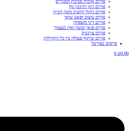
פורום איכות סביבת המגורים
פורום גינון ותיכנון נוף
פורום ניהול תקציב משק הבית
פורום עיצוב ופאנג שואי
פורום דיני משפחה
פורום פנאי ועשה זאת בעצמך
פורום צרכנות
פורום שיתוף פעולה בין כל הקהילות
פרסום בפורטל
0
₪
0.00