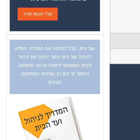
ועד בית, קבל במתנה את המדריך המלא
לניהול ועד בית אשר יהפוך את ניהול
הבית המשותף לחוויה מהנה ופשוטה
ויחסוך לך זמן רב ועלויות בתחזוקת
הבניין!