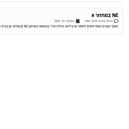
NE במחזור 8
פורום עיצוב ופאנג שואי
נובמבר 24, 2004
ישנם יועצים המתייחסים לחוסר או בליטה גדולה מידי בבגוואה בארמון NE (במחזור 8) בבית כעל דבר שלילי , היכול להידמות כעל "מקל בגלגלים" , והמתקשר...