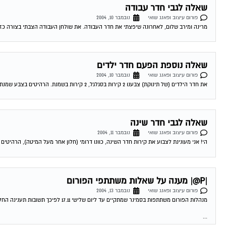
שאלה לגבי חדר עבודה
פורום עיצוב ופאנג שואי
נובמבר 10, 2004
מרינה ומירב שלום, לאחרונה שיפצתי את חדר העבודה. את שולחן העבודה הצבתי בצורה כזו ש
שאלה נוספת הפעם חדר ילדים
פורום עיצוב ופאנג שואי
נובמבר 10, 2004
את חדר הילדים (של תינוקת) צבענו 2 קירות בסגלגל, 2 קירות בשמנת. הרהיטים בצבע שמנת והם עומדים לפני הקירות הסגלגלים. דעתכן לגבי בחירת הצבעים ואשמח...
שאלה לגבי חדר שינה
פורום עיצוב ופאנג שואי
נובמבר 11, 2004
הי! אני מעונינת לצבוע את קירות חדר השינה, כוונו דרומי (חלון אחר מעל המיטה), הרהיטים ב
|P@| מענה על שאלות משתתפי הפורום
פורום עיצוב ופאנג שואי
נובמבר 13, 2004
מנהלות הפורום משתתפות בסמינר שמתקיים עד ליום שלישי 17.11 לפיכך תשובות תענינה החל מתאריך זה. נא להתאזר בסבלנות
...