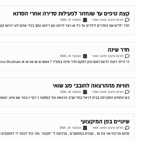
קצת טיפים עד שנחזור לפעילות סדירה אחרי הסדנא
פורום עיצוב ופאנג שואי
נובמבר 13, 2004
חדר ילדים את החדרים לילדים עד גיל 10 רצוי לרהט עם ריהוט נמוך בכדי שהם לא ירגישו קטנים מדי בחדריהם. האוירה צריכה ליהות עליזה עם...
חדר שינה
פורום עיצוב ופאנג שואי
נובמבר 15, 2004
הי הייתי רוצה לדעת האם נכון למקם חדר שינה בממ"ד ? 18-11-2004 19:49:00 Marina Shulman חדר שינה בממ"ד לשרית שלום, ניתן למקם חדר שינה בממ"ד...
חוויות מההרצאה לחובבי פנג שואי
פורום עיצוב ופאנג שואי
נובמבר 18, 2004
ב15 החודש התקיימה בבית דניאל בתל אביב הרצאה של המסטר ג´יוזף יו בפני 120 איש. הנושא היה – כל מה צריכים לדעת על פנג שואי....
שינויים בפן המיקצועי
פורום עיצוב ופאנג שואי
נובמבר 24, 2004
שלום מרינה! אני בת 35 , עובדת במחשבים , מרגישה די "תקוע" .מה יכול לעזור לי להתקדם מבחינה מיקצועית וגם להכניס שפע לביתי? נולדתי 12/10/68....