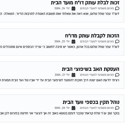
זכות לבלת עותק דו"ח מועד הבית
פורום משפטי לוועדי הבתים
יולי 24, 2004
לעו"ד עפר שחל שלום, אנא ראה את שאלתי ואת תשובת האגודה לתרבות הדיור: השאלה: היכן 
הזכות לקבלת עותק מדו"ח
פורום משפטי לוועדי הבתים
יולי 25, 2004
לעו"ד עפר שחל שלום בכל ארגון, כאשר יש סיבה לחשוב כי ענייני הכספים אינם מתנהלים כ
העסקת האב בשיפוצי הבית
פורום משפטי לוועדי הבתים
יולי 27, 2004
רציתי לדעת האם ישנה דרך חוקית להתנגד לשיפוצי הבית על ידי אביו של ועד הבית תמורת סכ
נוהל תקין בכספי וועד הבית
פורום משפטי לוועדי הבתים
יולי 28, 2004
בוקר טוב עו´ד שלח קראתי שכבר דנתם בנושא כאוב זה אך לצערי אני חדשה בפורום לכן אב