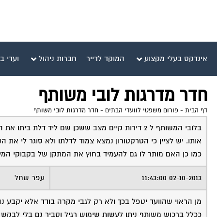
אינדקס בעלי מקצוע
המוקד לדייר
חברות ניהול
ועדי ב
חדר מדרגות לובי משותף
דף הבית
-
פורום משפטי לוועדי הבתים
-
חדר מדרגות לובי משותף
בלובי המשותף ל 2 דירות קיים מצב ששכן שם ליד דלת
אותו. יש לציין כי הטרקטורון נמצא צמוד לדלתו ולא סוגר לי את 
כמו כן האם מותר לו גם להעמיד בחוץ את המתקן של בקבוקי המי
02-10-2013 11:43:00
עפר שחל
מן הראוי שהוועד יטפל בכך ולא רק לגבי מקרה בודד אלא יקבע נהל
ככלל ברכוש משותף ניתן לעשות שימוש רגיל וסביר גם בלי לבקש