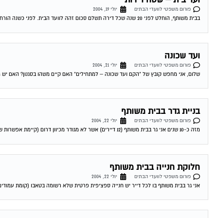
פורום משפטי לוועדי הבתים
יולי 19, 2004
בבית משותף, הוחלט לפני 20 שנה שכל דירה תשלם סכום זהה לוועד הבית. לפני כשנה הורחבו רוב הדירות. בעלי הדירות שלא הורחבו דורשים לשלם ע"פ...
ועד שכונה
פורום משפטי לוועדי הבתים
יולי 21, 2004
שלום, אני מחפש קובץ של "הקם ועד שכונה – למתחילים" האם קיים משהו בסגנון? האם יש מד
בניית גדר בבית משותף
פורום משפטי לוועדי הבתים
יולי 22, 2004
מזה כ-10 שנים אני גר בבית משותף (12 דיירים) אשר לא מגודר מכיוון דרום (קיימת אפשרות שהיתה גדר לפני שהגעתי). חלק מהדיירים רוצים לבנות גדר...
חלוקת חנייה בבית משותף
פורום משפטי לוועדי הבתים
יולי 22, 2004
אני גר בבית משותף בו לכל דייר יש חנייה ספציפית פרטית שלא רשומה בטאבו (קומת עמודים), 