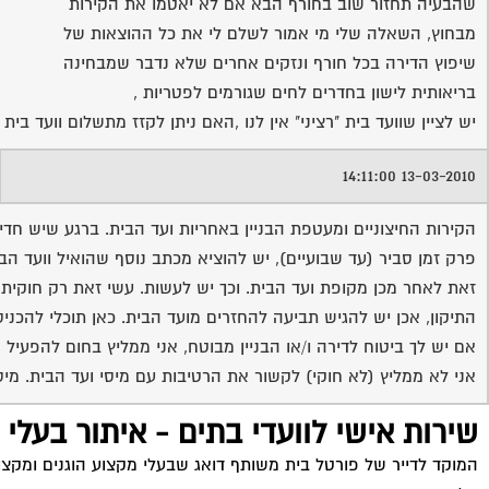
שהבעיה תחזור שוב בחורף הבא אם לא יאטמו את הקירות
מבחוץ, השאלה שלי מי אמור לשלם לי את כל ההוצאות של
שיפוץ הדירה בכל חורף ונזקים אחרים שלא נדבר שמבחינה
בריאותית לישון בחדרים לחים שגורמים לפטריות ,
יש לציין שוועד בית "רציני" אין לנו ,האם ניתן לקזז מתשלום וועד ב
13-03-2010 14:11:00
הקירות החיצוניים ומעטפת הבניין באחריות ועד הבית. ברגע שיש חדיר
פרק זמן סביר (עד שבועיים), יש להוציא מכתב נוסף שהואיל וועד הב
זאת לאחר מכן מקופת ועד הבית. וכך יש לעשות. עשי זאת רק חוקית,
התיקון, אכן יש להגיש תביעה להחזרים מועד הבית. כאן תוכלי להכנ
אם יש לך ביטוח לדירה ו/או הבניין מבוטח, אני ממליץ בחום להפעיל
אני לא ממליץ (לא חוקי) לקשור את הרטיבות עם מיסי ועד הבית. מיס
שירות אישי לוועדי בתים - איתור בעלי
המוקד לדייר של פורטל בית משותף דואג שבעלי מקצוע הוגנים ומקצועי