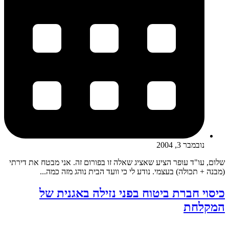
נובמבר 3, 2004
שלום, עו"ד עופר הציע שאציג שאלה זו בפורום זה. אני מבטח את דירתי
(מבנה + תכולה) בעצמי. נודע לי כי וועד הבית נוהג מזה כמה...
כיסוי חברת ביטוח בפני נזילה באגנית של
המקלחת