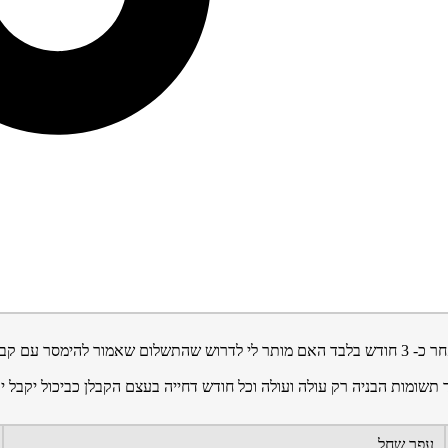
אם קבלן מאחר במסירת דירה איחור של כ-שנה וע"פ החוזה מותר ךא לאחר כ- 3 חודש בלבד האם מותר לי
שומות הבניה רק עולה ועולה וכל חודש דחייה בעצם הקבלן כביכול יקבל יו
עפר שחל