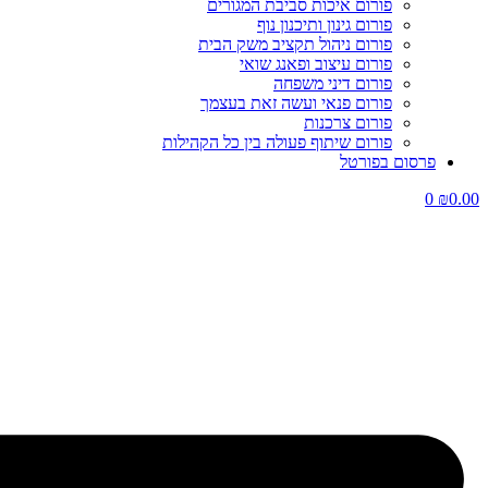
פורום איכות סביבת המגורים
פורום גינון ותיכנון נוף
פורום ניהול תקציב משק הבית
פורום עיצוב ופאנג שואי
פורום דיני משפחה
פורום פנאי ועשה זאת בעצמך
פורום צרכנות
פורום שיתוף פעולה בין כל הקהילות
פרסום בפורטל
0
₪
0.00