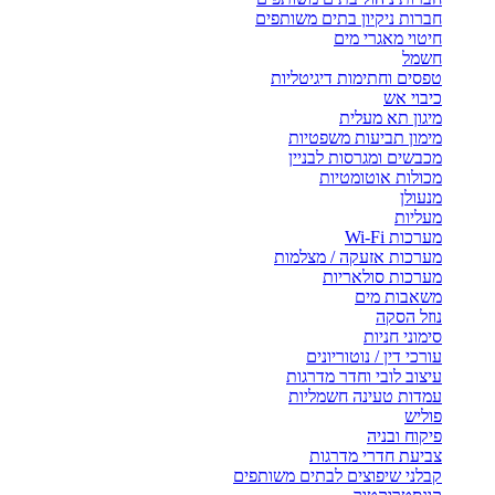
חברות ניקיון בתים משותפים
חיטוי מאגרי מים
חשמל
טפסים וחתימות דיגיטליות
כיבוי אש
מיגון תא מעלית
מימון תביעות משפטיות
מכבשים ומגרסות לבניין
מכולות אוטומטיות
מנעולן
מעליות
מערכות Wi-Fi
מערכות אזעקה / מצלמות
מערכות סולאריות
משאבות מים
נוזל הסקה
סימוני חניות
עורכי דין / נוטוריונים
עיצוב לובי וחדר מדרגות
עמדות טעינה חשמליות
פוליש
פיקוח ובניה
צביעת חדרי מדרגות
קבלני שיפוצים לבתים משותפים