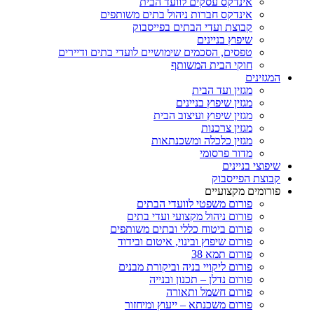
אינדקס עסקים לוועד הבית
אינדקס חברות ניהול בתים משותפים
קבוצת ועדי הבתים בפייסבוק
שיפוץ בניינים
טפסים, הסכמים שימושיים לועדי בתים ודיירים
חוקי הבית המשותף
המגזינים
מגזין ועד הבית
מגזין שיפוץ בניינים
מגזין שיפוץ ועיצוב הבית
מגזין צרכנות
מגזין כלכלה ומשכנתאות
מדור פרסומי
שיפוצי בניינים
קבוצת הפייסבוק
פורומים מקצועיים
פורום משפטי לוועדי הבתים
פורום ניהול מקצועי ועדי בתים
פורום ביטוח כללי ובתים משותפים
פורום שיפוץ ובינוי, איטום ובידוד
פורום תמא 38
פורום ליקויי בניה וביקורת מבנים
פורום נדלן – תכנון ובנייה
פורום חשמל ותאורה
פורום משכנתא – ייעוץ ומיחזור