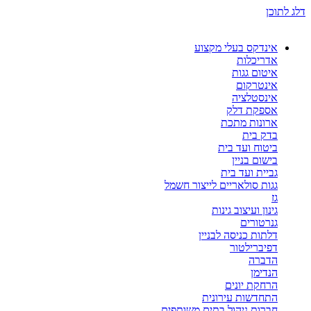
דלג לתוכן
אינדקס בעלי מקצוע
אדריכלות
איטום גגות
אינטרקום
אינסטלציה
אספקת דלק
ארונות מתכת
בדק בית
ביטוח ועד בית
בישום בניין
גביית ועד בית
גגות סולאריים לייצור חשמל
גז
גינון ועיצוב גינות
גנרטורים
דלתות כניסה לבניין
דפיברילטור
הדברה
הנדימן
הרחקת יונים
התחדשות עירונית
חברות ניהול בתים משותפים