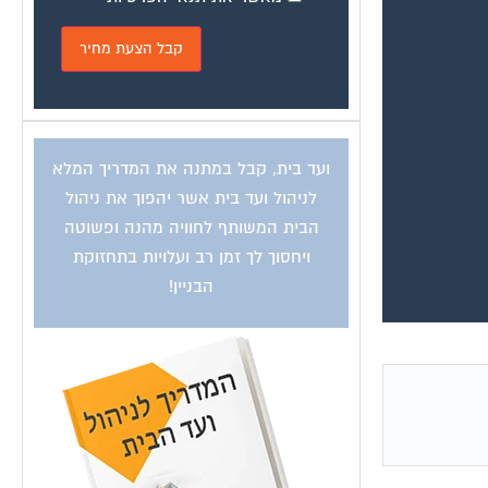
ועד בית, קבל במתנה את המדריך המלא
לניהול ועד בית אשר יהפוך את ניהול
הבית המשותף לחוויה מהנה ופשוטה
ויחסוך לך זמן רב ועלויות בתחזוקת
הבניין!