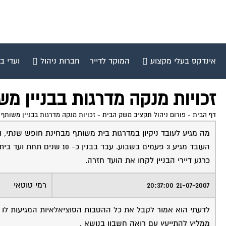
אינדקס בעלי מקצוע
המוקד לדייר
חברות ניהול
ועדי ב
זכויות מנקה מדרגות בבניין מש
דף הבית
-
פורום ניהול תקציב משק הבית
-
זכויות מנקה מדרגות בבניין משותף
מה מגיע לעובד ניקיון במדרגות בית משותף מבחינת חופש שנתי,
העובד מגיע 3 פעמים בשבוע. עבד בבנין כ- 10 שנים תחת ועד בית ושנה נוספת (אשתקד) דרך חברה קבלנית .
כרגע דיירי הבניין לקחו את הועד חזרה.
21-07-2007 20:37:00
רמי טוטאי
לדעתי הוא אמור לקבל את כל ההטבות הסוציאלאיות המגיעות לו ע
ממליץ להתייעץ עם רואה חשבון בנושא .