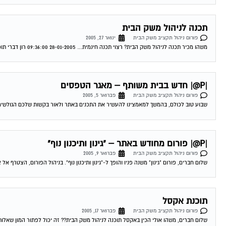
תכנה לניהול משק הבית
פורום ניהול תקציב משק הבית
ינואר 27, 2005
משהו מכיר תכנה לניהול משק הבית? רצוי תכנה חינמית… 28-01-2005 09:36:00 רון דברי תוכנה לניהול משק בית שלום רב, ישנה תוכנה שכזו, אני בודק כרגע...
|P@| חדש בבית משותף – מאגר הטפסים
פורום ניהול תקציב משק הבית
פברואר 5, 2005
שבוע טוב לכולם, בהמשך למאמצינו להעשיר את התכנים באתר ולאור בקשות שלכם הגולשים,
|P@| פורום מחודש באתר – "גינון ותיכנון נוף"
פורום ניהול תקציב משק הבית
פברואר 9, 2005
שלום חברים, פורום "גינון" משנה פניו והופך ל-"גינון ותיכנון נוף". בניהול הפורום, הצטרף א
תוכנת אקסל
פורום ניהול תקציב משק הבית
פברואר 17, 2005
שלום חברים, משהו אולי הכין באקסל תוכנה לניהול משק הבית?? זה יכול לפתור המון שאלות ובעיות אם זה יפורסם לכול