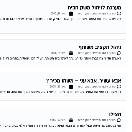
מערכת לניהול משק הבית
פורום ניהול תקציב משק הבית
ינואר 14, 2005
למי שלא מכיר את האתר פולניה יהפוך השנה לחלק מבית משותף. בנתיים אפשר להכנס ולה
...
ניהול תקציב משותף
פורום ניהול תקציב משק הבית
ינואר 19, 2005
ראשית אני רוצה לברך אותך על הגיעתך לאתר בית משותף. יש לי המון שאלות בתחום הנ"ל, א
אבא עשיר, אבא עני – משהו מכיר ?
פורום ניהול תקציב משק הבית
ינואר 23, 2005
רון שלום, קראתי את הספר לאחרונה והתרשמתי. הייתי רוצה לשמוע דעתך אם אתה מכיר את הס
הצילו
פורום ניהול תקציב משק הבית
ינואר 26, 2005
אני ב28000 שח מינוס גבול אשראי 15 הבנק צועק . בעלי מרויח 5.5 ואני 3 אלף בבנקים נפרדים יש לנו 3 ילדים . משכנתא וכלכלה...