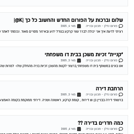
שלום וברכות על הפורום החדש והחשוב כל כך |K@|
פורום נדלן - תכנון ובנייה
מאי 4, 2005
רציתי לדעת איך אני יכולה לברר שווי קרקע בגודל ידוע ובאיזור מסויים מאוד. נכנסתי לאתר
"קניית" זכיות משכן בבית דו משפחתי
פורום נדלן - תכנון ובנייה
מאי 5, 2005
אנו בונים במשותף בית דו משפחתי,ברצוני לקנות מהשכן זכיות בניה מהחלק שלו- למרות שהמגר
הרחבת דירה
פורום נדלן - תכנון ובנייה
מאי 5, 2005
ברשותי דירה בבניין בן 10 דירות , קומת קרקע, ראשונה ושניה. דירתי ממוקמת בקומה האמצעית ומושכרת לדייר נהדר. לאחרונה , פנו אלי מקומת הקרקע בבקשה...
כמה חדרים בדירה ??
פורום נדלן - תכנון ובנייה
מאי 6, 2005