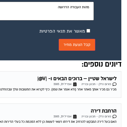
מאשר את תנאי הפרטיות
דיונים נוספים:
לישראל שטיין – ברוכים הבאים ו- |V@|
פורום נדלן - תכנון ובנייה
אפריל 29, 2005
מכיר גם מכיר אותך מאתר אחר (ולא אומר את שמו). כיף לקרוא את התשובות שלך שבהחלט מ
הרחבת דירה
פורום נדלן - תכנון ובנייה
אפריל 29, 2005
האם בעל דירה המבקש להרחיב את דירתו רשאי לעשות כן ללא הסכמת כל בעלי הדירות האחרים? בתודה מראש, תהילה 01-05-2005