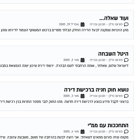
ועוד שאלה…
פורום נדלן - תכנון ובנייה
אפריל 29, 2005
מהן הזכויות שמקנה לבעל הדירה החלק הבלתי מסויים ברכוש המשותף הצמוד לדירתו ומהן הזכויות שמקנה
היטל השבחה
פורום נדלן - תכנון ובנייה
מאי 2, 2005
לישראל שלום, שאלתי., אותה הרחבתי לשם הבהרה. ירשתי דירת שיכון ישנה הנמצאת במבנה ישן בן כ-50 שנה. במסגרת יוזמה משותפת של כל 12 
נושא חוק חניה ברכישת דירה
פורום נדלן - תכנון ובנייה
מאי 3, 2005
ברצוני לקבל מידע בנוגע לרכישת דירה חדשה. מהו החוק לגבי מספר החניות בגין רכישת דיר
התחככות עם ממ"י
פורום נדלן - תכנון ובנייה
מאי 4, 2005
מקווה שזה פורום מתאים לשאלתי. אני רוצה לבנות בהרחבה של מושב, משבצת צהובה. שילמתי 260000 ש"ח למינהל על חצי דונם עבור 140 מ"ר. זה י