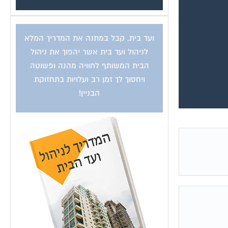
ועד בית, קבל במתנה את המדריך המלא
לניהול ועד בית אשר יהפוך את ניהול
הבית המשותף לחוויה מהנה ופשוטה
ויחסוך לך זמן רב ועלויות בתחזוקת
הבניין!