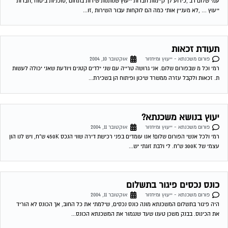
עמי שלום רב ,כידוע לך קיימות חברות ייעוץ שנותנות שירות בתחום ,סוכניות ביטוח ,חברות
ייעוץ … ,לא מעניין אותי כמה הם לוקחות עבור השירות ,זו...
תעודת זכאות
פורום משכנתא - ייעוץ ומיחזור
אוקטובר 10, 2004
רמי וכל מ שבפורום שלום. אני גרושה טרייה עם שני ילדים קטנים ויודעת שאני יכולה לעשות
ת. זכאות ולקבל עזרה ממשרד שיכון ופיתוח הן בשכירת...
יעוץ בנושא משכנתא?
פורום משכנתא - ייעוץ ומיחזור
אוקטובר 11, 2004
רמי ולכל אנשי הפורום שלום! אנו עומדים בפני רכישת דירה שווי הנכס 450K ש"ח, ויש לנו הון
עצמי של 300K ש"ח. לי ולבת זוגתי יש...
כונס נכסים פיגור בתשלום
פורום משכנתא - ייעוץ ומיחזור
אוקטובר 11, 2004
היה פיגור בתשלום המשכנתא מונה כונס נכסים, שילמתי את כל החוב, אך הכונס לא הוריד
את הכינוס. בבנק משכן טענו שעד שנגמור את המשכנתא הכונס...