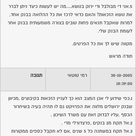
5.אני די מבולבל ודי ירוק בנושא….מה יש לעשות כיצד ניתן לברר
את נושא הזכאות? והאם כדאי לרכז את כל ההלואה בבנק אחד,
למרות שאקבל תנאים פחות טובים בצורה משמעותית בבנק אחר
לעומת הבנק שלי.
מקווה שיש לך את כל הפרטים.
תודה מראש
30-10-2005
רמי טוטאי
תגובה
18:39:00
1.כפי שידוע לי אכן המצב הוא כך לעניין הזכאות בקיבוצים ,מכיוון
שבנק ירושלים מלווה את הפרויקט גם לו תהיה בעיה בשיחרור
הכסף ,עליו לבדוק זאת עם משרד השיכון .
2.אל תקח מ2 בנקים ,פרצדורלי מדי .
3.אל תקח במשתנה כל 5 שנים ,אם לא תקבל כספים ממקורות