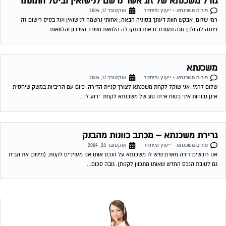
גורל משכנתא של זוג אשר נרשם לנישואין וביטל חתונתו
פורום משכנתא - ייעוץ ומיחזור
אוקטובר 17, 2004
רמי שלום, אבקש חוות דעתך בסוגיה הבאה; אחותי נרשמה לנישואין ועל בסיס רישום זה
ניתנה לה ולבן זוגה תעודת זכאות ונתקבלה הלוואת משרד השיכון והלוואות...
משכנתא
פורום משכנתא - ייעוץ ומיחזור
אוקטובר 17, 2004
שלום לרמי. אני שוקל לקחת משכנתא לצורך קניית הדירה. כיום עם הריביות במשק שיחסית
אינן גבוהות איני בטוח איזה סוג של משכנתא לקחת. ידוע לי...
גרירת משכנתא – מכתב כוונות מהבנק
פורום משכנתא - ייעוץ ומיחזור
אוקטובר 28, 2004
אנו רוכשים דירה מאדם שיש לו משכנתא על הנכס אותו אנו מעויניים לקנות, (מישכן את הבית
גם לטובת הנכס החדש שאותו מתכוון לקנות). גובה סכום...