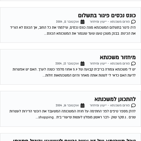
כונס נכסים פיגור בתשלום
פורום משכנתא - ייעוץ ומיחזור
אוקטובר 11, 2004
היה פיגור בתשלום המשכנתא מונה כונס נכסים, שילמתי את כל החוב, אך הכונס לא הוריד
את הכינוס. בבנק משכן טענו שעד שנגמור את המשכנתא הכונס...
מיחזור משכנתא
פורום משכנתא - ייעוץ ומיחזור
אוקטובר 13, 2004
יש לי משכנתא צמודה בריבית קבועה של 5.9 אחוז מלפני כשנה לערך. האם יש אפשרות
לדעת האם כדאי לי לשנות אותה מאחר והיום המשכנתאות זולות...
להתכונן למשכנתא
פורום משכנתא - ייעוץ ומיחזור
אוקטובר 16, 2004
להלן מספר טיפים לפני החתימה על חוזה המשכנתה המשעבד את רוכשי הדירות לעשרות
שנים . 1.סקר שוק -דבר ראשון מומלץ לעשות שיעורי בית . shopping...