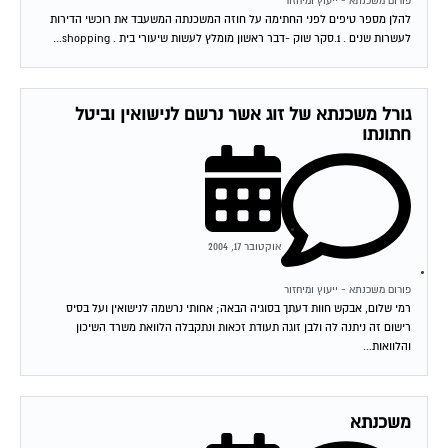
פורום משכנתא - ייעוץ ומיחזור
להלן מספר טיפים לפני החתימה על חוזה המשכנתה המשעבד את רוכשי הדירות
לעשרות שנים . 1.סקר שוק -דבר ראשון מומלץ לעשות שיעורי בית . shopping...
גורל משכנתא של זוג אשר נרשם לנישואין וביטל
חתונתו
אוקטובר 17, 2004
פורום משכנתא - ייעוץ ומיחזור
רמי שלום, אבקש חוות דעתך בסוגיה הבאה; אחותי נרשמה לנישואין ועל בסיס
רישום זה ניתנה לה ולבן זוגה תעודת זכאות ונתקבלה הלוואת משרד השיכון
והלוואות...
משכנתא