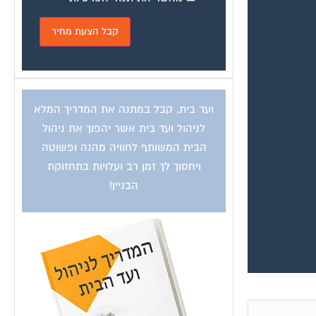
ועד בית, קבל במתנה את המדריך המלא
לניהול ועד בית אשר יהפוך את ניהול
הבית המשותף לחוויה מהנה ופשוטה
ויחסוך לך זמן רב ועלויות בתחזוקת
הבניין!