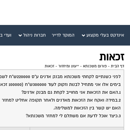
אינדקס בעלי מקצוע
המוקד לדייר
חברות ניהול
ועדי ב
זכאות
דף הבית
-
פורום משכנתא - ייעוץ ומיחזור
-
זכאות
לפני כשנתיים לקחתי משכנתא מבנק אדנים ע"ס 220000ש"ח לשם קניית מגרש (משכנתא משלימה ולא זכאות).
בימים אלו אני מתחיל לבנות וזקוק לעוד 300000ש"ח (100000 זכאות+200000 משלימה) שאלותיי:
1.האם את הזכאות אני מחוייב לקחת גם מבנק אדנים?
2.במידה ואקח את הזכאות מאדנים ולאחר תקופה אחליט למחזר 
האם יש קשר בין הזכאות למשלימה.
3.כיצד אוכל לדעת אם משתלם לי למחזר משכנתא?