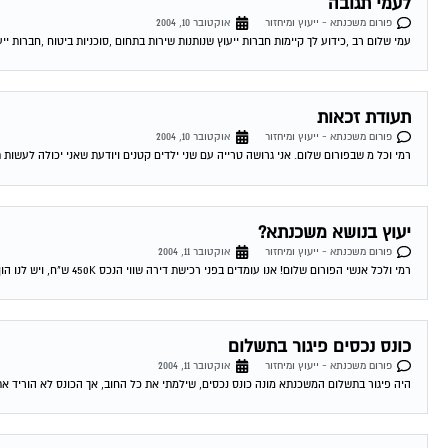
לעמי תגובה
פורום משכנתא - ייעוץ ומיחזור
אוקטובר 10, 2004
עמי שלום רב ,כידוע לך קיימות חברות ייעוץ שנותנות שירות בתחום ,סוכניות ביטוח ,חברות ייע
תעודת זכאות
פורום משכנתא - ייעוץ ומיחזור
אוקטובר 10, 2004
רמי וכל מ שבפורום שלום. אני גרושה טרייה עם שני ילדים קטנים ויודעת שאני יכולה לעשות 
יעוץ בנושא משכנתא?
פורום משכנתא - ייעוץ ומיחזור
אוקטובר 11, 2004
רמי ולכל אנשי הפורום שלום! אנו עומדים בפני רכישת דירה שווי הנכס 450K ש"ח, ויש לנו הון עצמי של 300K ש"ח. לי ולבת זוגתי יש...
כונס נכסים פיגור בתשלום
פורום משכנתא - ייעוץ ומיחזור
אוקטובר 11, 2004
היה פיגור בתשלום המשכנתא מונה כונס נכסים, שילמתי את כל החוב, אך הכונס לא הוריד את