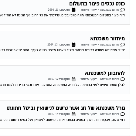
כונס נכסים פיגור בתשלום
פורום משכנתא - ייעוץ ומיחזור
אוקטובר 11, 2004
היה פיגור בתשלום המשכנתא מונה כונס נכסים, שילמתי את כל החוב, אך הכונס לא הוריד את
מיחזור משכנתא
פורום משכנתא - ייעוץ ומיחזור
אוקטובר 13, 2004
יש לי משכנתא צמודה בריבית קבועה של 5.9 אחוז מלפני כשנה לערך. האם יש אפשרות לדעת האם כדאי לי לשנות אותה מאחר והיום המשכנתאות זולות...
להתכונן למשכנתא
פורום משכנתא - ייעוץ ומיחזור
אוקטובר 16, 2004
להלן מספר טיפים לפני החתימה על חוזה המשכנתה המשעבד את רוכשי הדירות לעשרות שנים . 1.סקר שוק -דבר ראשון מומלץ לעשות שיעורי בית . ping
גורל משכנתא של זוג אשר נרשם לנישואין וביטל חתונתו
פורום משכנתא - ייעוץ ומיחזור
אוקטובר 17, 2004
רמי שלום, אבקש חוות דעתך בסוגיה הבאה; אחותי נרשמה לנישואין ועל בסיס רישום זה ניתנה