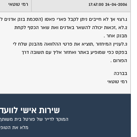
24-04-2006 17:47:00
רמי טוטאי
1.רצוי אך לא חייבים ניתן לקבל פארי פאסו (הסכמת בנק אדנים לרישום שיעבוד נוסף בנכס ) .
2.לא ,זכאות יכולה להשאר באדנים ואת שאר הכסף לקחת
מבנק אחר .
3.לעניין המיחזור ,תוציא את פרטי ההלוואה מהבנק שלח לי
בפקס כפי שמופיע באתר ואחזור אליך עם תשובה דרך
הפורום .
בברכה
רמי טוטאי
שירות אישי לוועד
המוקד לדייר של פורטל בית משותף ד
מלא את הטופס