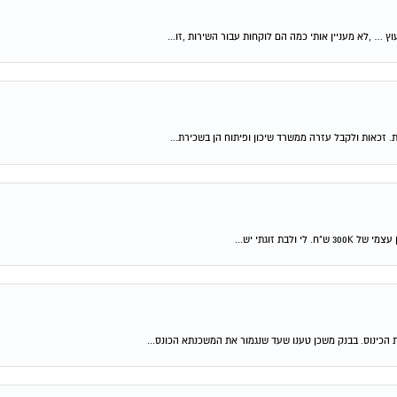
וץ … ,לא מעניין אותי כמה הם לוקחות עבור השירות ,זו...
ת. זכאות ולקבל עזרה ממשרד שיכון ופיתוח הן בשכירת...
 הכינוס. בבנק משכן טענו שעד שנגמור את המשכנתא הכונס...