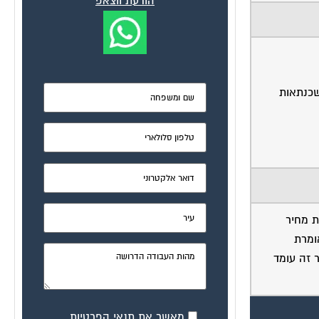
הודעת ווצאפ
וקחים משכנתאות
ת מחיר
אומרת
 זה יופרש לכיסויי ההלוואה דהיינו כ-2350 ש"ח,,,,החזר זה עומד
מאשר את תנאי הפרטיות