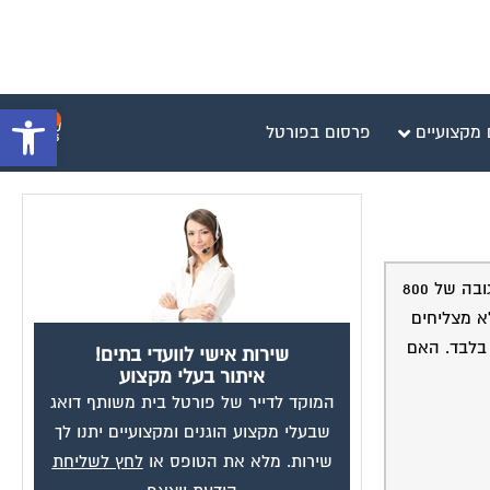
פתח סרגל 
0
 מקצועיים
פרסום בפורטל
שלום אנחנו זוג צעיר עם שני ילדים מעוניינים לקנות דירה . המשכורת שלנו ביחד היא 10000 ש"ח . כרגע אנחנו עומדים בתשלומי שכ"ד בגובה של 800
 ככה אנחנו לא מצליחים
ם, אוכל ורכב. האם היית ממליץ לנו לרכוש דירה . ההון העצמי שלנו הוא נמוך 160000 ש"ח בלבד. האם
שירות אישי לוועדי בתים!
איתור בעלי מקצוע
המוקד לדייר של פורטל בית משותף דואג
שבעלי מקצוע הוגנים ומקצועיים יתנו לך
שירות. מלא את הטופס או
לחץ לשליחת