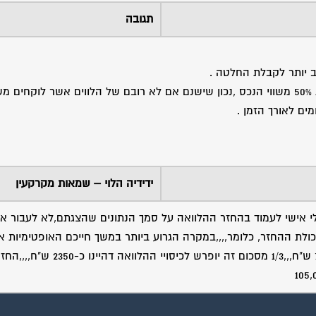
תגובה
וב יותר לקבלת החלטה .
אני ממליץ בכול אופן לגשת לרכישת דירה כשיש ברשותכם לפחות 50% משווי הנכס ,נכון שישנם אם לא רובם של הלווים אשר ל
ים לאורך הזמן .
ידידיה הלוי – שמאות מקרקעין
לי אישי לעמוד בהחזר ההלוואה על סמך הנתונים שהצגתם,לא לעבור א
נובע מיכולת ההחזר, כלומר,,,,במקרה הגרוע ביותר במשך חייכם האופטימיות 
שהכנסתכם תעמוד לפחות על שכר מינמום X 2 שזה בערך כ-7000 ש"ח,,,1/3 מסכום