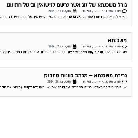
גורל משכנתא של זוג אשר נרשם לנישואין וביטל חתונתו
פורום משכנתא - ייעוץ ומיחזור
אוקטובר 17, 2004
רמי שלום, אבקש חוות דעתך בסוגיה הבאה; אחותי נרשמה לנישואין ועל בסיס רישום זה ניתנה
משכנתא
פורום משכנתא - ייעוץ ומיחזור
אוקטובר 17, 2004
שלום לרמי. אני שוקל לקחת משכנתא לצורך קניית הדירה. כיום עם הריביות במשק שיחסית אינ
גרירת משכנתא – מכתב כוונות מהבנק
פורום משכנתא - ייעוץ ומיחזור
אוקטובר 28, 2004
אנו רוכשים דירה מאדם שיש לו משכנתא על הנכס אותו אנו מעויניים לקנות, (מישכן את הבית 