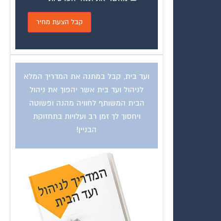
ועד בית, קבל במתנה את המדריך המלא
לניהול ועד בית אשר יהפוך את ניהול
הבית המשותף לחוויה מהנה ופשוטה
ויחסוך לך זמן רב ועלויות בתחזוקת
הבניין!