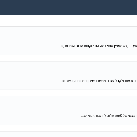
וץ … ,לא מעניין אותי כמה הם לוקחות עבור השירות ,זו...
ת. זכאות ולקבל עזרה ממשרד שיכון ופיתוח הן בשכירת...