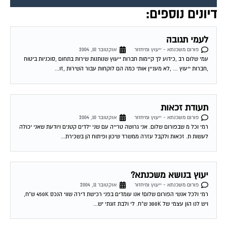
דיונים נוספים:
לעמי תגובה
פורום משכנתא - ייעוץ ומיחזור
אוקטובר 10, 2004
עמי שלום רב ,כידוע לך קיימות חברות ייעוץ שנותנות שירות בתחום ,סוכניות ביטוח
,חברות ייעוץ … ,לא מעניין אותי כמה הם לוקחות עבור השירות ,זו...
תעודת זכאות
פורום משכנתא - ייעוץ ומיחזור
אוקטובר 10, 2004
רמי וכל מ שבפורום שלום. אני גרושה טרייה עם שני ילדים קטנים ויודעת שאני יכולה
לעשות ת. זכאות ולקבל עזרה ממשרד שיכון ופיתוח הן בשכירת...
יעוץ בנושא משכנתא?
פורום משכנתא - ייעוץ ומיחזור
אוקטובר 11, 2004
רמי ולכל אנשי הפורום שלום! אנו עומדים בפני רכישת דירה שווי הנכס 450K ש"ח,
ויש לנו הון עצמי של 300K ש"ח. לי ולבת זוגתי יש...