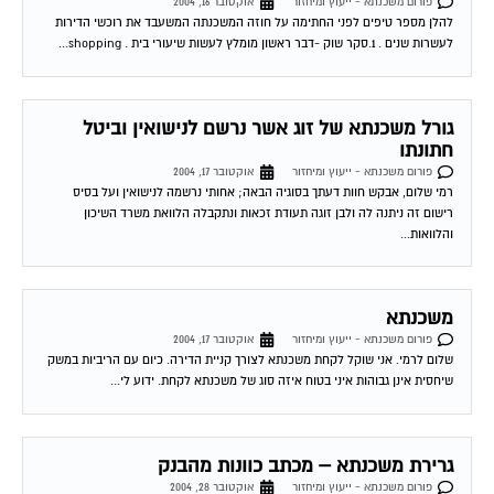
לעשרות שנים . 1.סקר שוק -דבר ראשון מומלץ לעשות שיעורי בית . shopping...
גורל משכנתא של זוג אשר נרשם לנישואין וביטל
חתונתו
פורום משכנתא - ייעוץ ומיחזור
אוקטובר 17, 2004
רמי שלום, אבקש חוות דעתך בסוגיה הבאה; אחותי נרשמה לנישואין ועל בסיס
רישום זה ניתנה לה ולבן זוגה תעודת זכאות ונתקבלה הלוואת משרד השיכון
והלוואות...
משכנתא
פורום משכנתא - ייעוץ ומיחזור
אוקטובר 17, 2004
שלום לרמי. אני שוקל לקחת משכנתא לצורך קניית הדירה. כיום עם הריביות במשק
שיחסית אינן גבוהות איני בטוח איזה סוג של משכנתא לקחת. ידוע לי...
גרירת משכנתא – מכתב כוונות מהבנק
פורום משכנתא - ייעוץ ומיחזור
אוקטובר 28, 2004
אנו רוכשים דירה מאדם שיש לו משכנתא על הנכס אותו אנו מעויניים לקנות, (מישכן