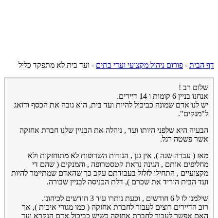
דף הבית
-
פורום ניהול מקצועי ועדי בתים
-
ועד בית לא מתפקד כליל
שלום רב !
אנחנו בניין 6 קומות ו 14 דיירים.
יש לנו אדם שמונה כביכול להיות ועד בית, הוא גובה את הכסף ודואג
ל"מנקים".
הבעיה היא שלפני היותו ועד , ניהלה את הבניין שלנו חברת אחזקה
אשר פשטה רגל.
מאז ( עברה שנה ), אין גנן , הנורות השרופות לא מתוחזקות ולא
מחליפים אותם , הגינה נראת קטסטרופה , והמנקים ( שהם די
מקצועיים , התחילו לזלזל בעבודתם עקב כך שהאדם שמתיימר להיות
ועד הבית הוריד את שכרם ), דלת הכניסה לבניין שבורה.
שילמנו לו ל 6 חודשים , וכעת נותרו עוד 3 חודשים לכיהונו.
רוב הדיירים רוצים לעבור לחברת אחזקה ( כמו מגורי איכות ), אך
האם אפשר לעבור לחברת אחזקה כשיש כביכול אדם הנקרא ועד