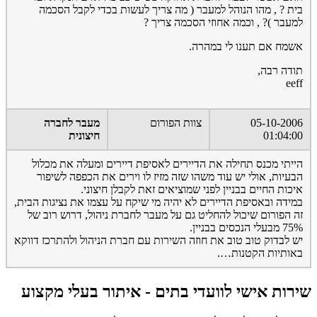
בית ? , מהו הנוהל למעבר ( מה צריך לעשות בכדי לקבל הסכמה
למעבר )? , וכמה אחוזי הסכמה צריך ?
אשמח אם תענו לי במהרה.
תודה רבה,
eeff
05-10-2006
צוות הפורום
מעבר לחברה
01:04:00
חיצונית
הייתי מכנס תחילה את הדיירים לאסיפת דיירים ומעלה את מכלול
הבעיות, אולי יש עוד משהו שזה מזיז לו וירים את הכפפה לשיפור
איכות החיים בבניין לפני שמוציאים זאת לקבלן חיצוני.
במידה ובאסיפת הדיירים לא יהיה מי שיקח על עצמו את נציגות הבית,
זה הפורום שיכול להחליט גם על מעבר לחברת ניהול, דרוש רוב של
75% מבעלי הנכסים בבניין.
יש לבדוק טוב טוב את חוזה השירות עם חברת הניהול ולהתרכז דווקא
באותיות הקטנות….
שירות אישי לוועדי בתים - איתור בעלי מקצוע