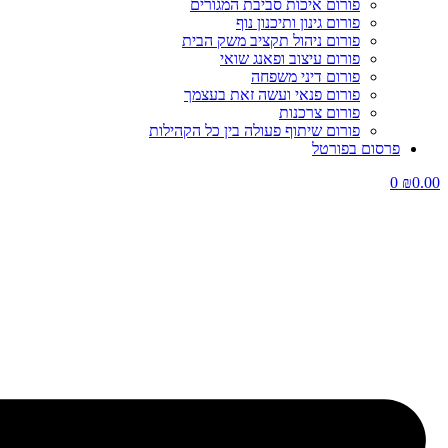
פורום איכות סביבת המגורים
פורום גינון ותיכנון נוף
פורום ניהול תקציב משק הבית
פורום עיצוב ופאנג שואי
פורום דיני משפחה
פורום פנאי ועשה זאת בעצמך
פורום צרכנות
פורום שיתוף פעולה בין כל הקהילות
פרסום בפורטל
0
₪
0.00