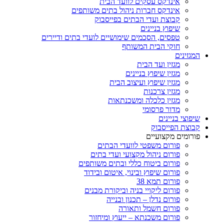
אינדקס עסקים לוועד הבית
אינדקס חברות ניהול בתים משותפים
קבוצת ועדי הבתים בפייסבוק
שיפוץ בניינים
טפסים, הסכמים שימושיים לועדי בתים ודיירים
חוקי הבית המשותף
המגזינים
מגזין ועד הבית
מגזין שיפוץ בניינים
מגזין שיפוץ ועיצוב הבית
מגזין צרכנות
מגזין כלכלה ומשכנתאות
מדור פרסומי
שיפוצי בניינים
קבוצת הפייסבוק
פורומים מקצועיים
פורום משפטי לוועדי הבתים
פורום ניהול מקצועי ועדי בתים
פורום ביטוח כללי ובתים משותפים
פורום שיפוץ ובינוי, איטום ובידוד
פורום תמא 38
פורום ליקויי בניה וביקורת מבנים
פורום נדלן – תכנון ובנייה
פורום חשמל ותאורה
פורום משכנתא – ייעוץ ומיחזור