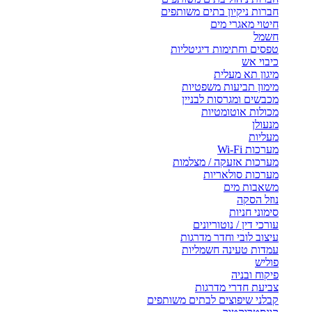
חברות ניקיון בתים משותפים
חיטוי מאגרי מים
חשמל
טפסים וחתימות דיגיטליות
כיבוי אש
מיגון תא מעלית
מימון תביעות משפטיות
מכבשים ומגרסות לבניין
מכולות אוטומטיות
מנעולן
מעליות
מערכות Wi-Fi
מערכות אזעקה / מצלמות
מערכות סולאריות
משאבות מים
נוזל הסקה
סימוני חניות
עורכי דין / נוטוריונים
עיצוב לובי וחדר מדרגות
עמדות טעינה חשמליות
פוליש
פיקוח ובניה
צביעת חדרי מדרגות
קבלני שיפוצים לבתים משותפים