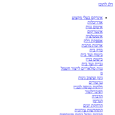
דלג לתוכן
אינדקס בעלי מקצוע
אדריכלות
איטום גגות
אינטרקום
אינסטלציה
אספקת דלק
ארונות מתכת
בדק בית
ביטוח ועד בית
בישום בניין
גביית ועד בית
גגות סולאריים לייצור חשמל
גז
גינון ועיצוב גינות
גנרטורים
דלתות כניסה לבניין
דפיברילטור
הדברה
הנדימן
הרחקת יונים
התחדשות עירונית
חברות ניהול בתים משותפים