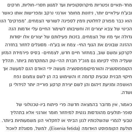
ד-תאיים ופטריות מיקרוסקופיות ועד למגוון חסרי-חוליות, חרקים
ע"ח עילאיים יותר, ניזונות מחומר אורגני נרקב ומפרישות אותו כאשר
א כבר מפורק לחלוטין וזמין לספיגה לשורשי הצמחים. "מפרקים" הנו
ינוי של צבא יצורים זה וחשיבותו לשימור החיים עלי אדמות הנה
ולה אף מזו של הצמחים. בזכות פעילותם של יצורים אלו יסודות
זנה שבונים את הגוף החי- צמח או בע"ח- מסוגלים לחזור בחזרה
רקע ומשם שוב, במחזור חיים חדש, לצמחים- בסיס פירמידת המזון
ליה תלוי לקיומו גם מנכ"ל חברת ההי-טק המתקדמת ביותר. תהליך
ומפוסטציה והוורמיקומפוסטציה מעשה ידי האדם הנם למעשה אך
קוי תבנית טבעית קדומה זו והשימוש בה הן לשם צמצום נפח
שפה ומניעת זיהום והן לשם יצירת קרקע פורייה יותר לגידולי גן
דה.
מור, אין מדובר בהמצאה חדשה פרי פיתוח ביו-טכנולוגי של
פר-תולעים מהונדסות גנטית למיחזור חומר אורגני אלא בתהליך
עי לגמרי שהשלכותיו לגנן הביתי או לחקלאי הנן משמעותיות ביותר.
תולעת הקומפוסט האדומה (Eisenia fetida), למשל, מסוגלת לאכול