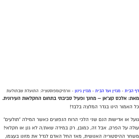
 הבית
-
מגזין ועד הבית
-
מגזין גינון
-
וורמיקומפוסטציה: התועלת שבתולעת
ת: אלכס קצ'אן – מחנך ופעיל סביבתי בתחום החקלאות העירונית.
 האמור הינו בגדר המלצה בלבד!
על או אדישות הנם שני הלכי הרוח הנפוצים כאשר המילה "תולעים"
לה על הפרק. אבל זה, כמובן, רק במידה שאת/ה לא גנן או חקלאי!
חר ההיסטוריה האנושית, מאז החל האדם לגדל את מזונו בעצמו,