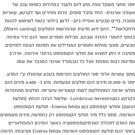
תר מחצי משקל גופה מזון ליום ולעבד במהירות כמויות ענק של
פה אורגנית- החל מזבל סוסים, פרות וחזירים ועד לקרטון, שאריות
בח, בדים טבעיים ואפילו ביוב- לדשן ביולוגי בטוח לשימוש לגננות
ולחקלאות**. היום ידוע מדעית שהפרשות התולעים (Worm casting),
וסף לחומרי ההזנה שבהם, מכילות חומרים אשר הנם זרזי צמיחה
עיים, מונעי מחלות וחומרים המגדילים את חסינות הצמח למזיקים.
יבה זו ניתן למצוא את תולעי הקומפוסט ברחבי אירופה, ארה"ב
דינות רבות נוספות אצל כל גנן/מגדל אורגני המכבד את שמו.
וך עשרות אלפי סוגי התולעים הקיימות בטבע שהתגלו ע"י המדע,
יותר מ-15,000 מינים הנם תולעים טבעתיות. מהן כ- 4,400 מינים הנם
לעי אדמה המתחלקות לשתי קטגוריות עיקריות: תולעים מתחפרות
בקרקע כגוןLumbricus terrestris- שלשול הגינה הנפוץ (תולעת
הגשם) ותולעי קומפוסט כגון Eisenia fetida- תולעת הקומפוסט
דומה. מתוך כלל מיני תולעי הקומפוסט רק כחמישה מינים משמשים
 האדם לתהליך הוורמיקומפוסטציה כאשר המינים הפופולאריים
ביותר הנם תולעת הקומפוסט האדומה Eisenia fetida וקרובתה הדומה