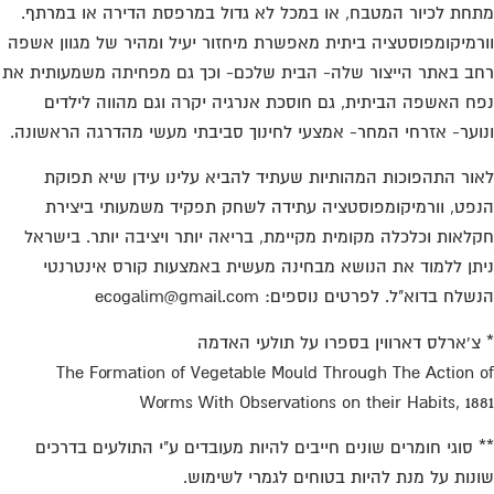
חת לכיור המטבח, או במכל לא גדול במרפסת הדירה או במרתף.
רמיקומפוסטציה ביתית מאפשרת מיחזור יעיל ומהיר של מגוון אשפה
ב באתר הייצור שלה- הבית שלכם- וכך גם מפחיתה משמעותית את
ח האשפה הביתית, גם חוסכת אנרגיה יקרה וגם מהווה לילדים
וער- אזרחי המחר- אמצעי לחינוך סביבתי מעשי מהדרגה הראשונה.
ור התהפוכות המהותיות שעתיד להביא עלינו עידן שיא תפוקת
פט, וורמיקומפוסטציה עתידה לשחק תפקיד משמעותי ביצירת
לאות וכלכלה מקומית מקיימת, בריאה יותר ויציבה יותר. בישראל
תן ללמוד את הנושא מבחינה מעשית באמצעות קורס אינטרנטי
לח בדוא"ל. לפרטים נוספים: ecogalim@gmail.com
צ'ארלס דארווין בספרו על תולעי האדמה
The Formation of Vegetable Mould Through The Action 
Worms With Observations on their Habits, 18
 סוגי חומרים שונים חייבים להיות מעובדים ע"י התולעים בדרכים
נות על מנת להיות בטוחים לגמרי לשימוש.