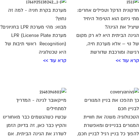
קונית הדקל וטפילים אחרים:
מערכת בקרת חניה - למה זה
י גיזום הוא הטיפול היחיד
נחוץ?
ציל את הגינה?
מבוא: מהי מערכת LPR בחניונים?
ינה הביתית היא לא רק מקום
מערכת LPR (License Plate
 נוי – אלא מערכת חיה,
Recognition) ראשי תיבות של
ישה ומורכבת שדורשת
היא טכנולוגיה
א עוד >>
קרא עוד >>
 תהפכו את בניין המגורים
מייקאובר לגינה - המדריך
ניין חכם
למתחילים
כנולוגיה משנה את חוויית
עכשיו כשהגשמים כבר מאחורינו
גורים בבניינים ומאפשרת
והקיץ כבר כאן, זה בדיוק הזמן
פוך כל בניין רגיל לבניין חכם,
לשדרג את הגינה הביתית. אם