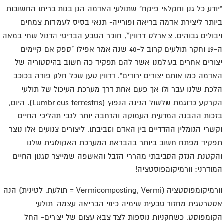
ודע כל גנן וחקלאי פיקח" שתולעי האדמה הנן בנות בריתו החשובות
ותר ליצירת אדמה בריאה ופורייה- תנאי בסיס לעמידות צמחים
בולים גבוהים. צ'ארלס דרווין*, חוקר הטבע הבריטי הדגול שחי במאה
ה-19 וחקר תולעים קרוב ל-40 שנה אמר אפילו "ספק אם קיימים
ורים אחרים בעולמנו אשר להם תפקיד כה חשוב בהיסטוריה של
דמה כמו אותם יצורים ירודים". דרווין טען שכל חלק פורה בכוכב
כת שלנו עבר ולו אך פעם אחת דרך מערכת העיכול של תולעי
הקרקע כדוגמת שלשול הגינה הנפוץ (Lumbricus terrestris). היום,
כות ההבנה המדעית העמוקה והרחבה יותר לגבי תהליכי החיים
שרי הגומלין ההדדיים בין האדם וסביבתו, ליצורים צנועים אלו נוצר
קיד מפתח חשוב ביותר בהבראת המערכת האקולוגית שלנו
קטנת הנזק הסביבתי מהררי הזבל והאשפה שמייצר סגנון החיים
ודרני: וורמיקומפוסטציה!
וורמיקומפוסטציה (Vermicomposting, Vermi = תולעת, לטינית) הנה
טרטגית מחזור טבעית שימיה כימי הבריאה עצמה. תולעי
ומפוסט, כשחקניות נוספות לצד צבא עצום של יצורים- החל