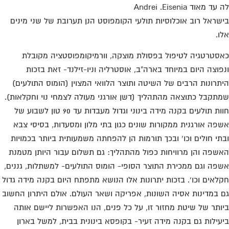
ד מאוד Andrei .Eisenia
שראל רוב אוכלוסיות תולעי הקומפוסט הנן תערובת של שני מינים
ו.
סטרטגיה לטיפול בפסולת מוצקה, וורמיקומפוסטציה מקובלת
פוצה היום במיוחד בארה"ב, אוסטרליה וניו-זילנד- זאת בזכות
תרונות הרבים של השיטה ותוצר הלוואי המצוין (הומוס התולעים)
תקבל כתוצאה מהתהליך (דשן אורגני מעולה לצמחי נוי וחקלאות).
חוות תולעים בקנה מידה בינוני וגדול מעבדות עד 90 טון לשבוע של
פה אורגנית ממקורות שונים כגון בתי מלון ומסעדות, בסיסי צבא
תי חולים וכו' ובכך תורמות הן להפחתה משמעותית ביותר בכמויות
שפה והן מרוויחות כפול מהתהליך: גם תשלום עבור היותן מטמנת
פה וגם ממכירת התוצר הסופי- הומוס התולעים- למשתלות, גננים,
לאים וכו'. בזכות יתרונות אלו הנושא מתפתח היום בקנה מידה גדול
 במדינות אסיה השונות, אפריקה ושאר העולם. אולם היתרון החשוב
ותר של שיטת מחזור זו, על כל פנים, הנו האפשרות ליישם אותה
עילות גם בקנה מידה זעיר- בקופסא בינונית בבית, למשל בארון