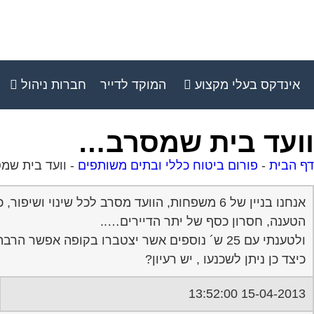
אינדקס בעלי מקצוע
המוקד לדייר
חברות ניהול
וועד בית שמסרב…
דף הבית
-
פורום ביטוח כללי ובתים משותפים
-
וועד בית ש
אנחנו בניין של 6 משפחות, הוועד מסרב לכל שינוי ושיפור, כגון: ביטוח, שיפוץ, סידור החניה, רק הבסיסי ביותר: ניקיון מדרגות, חשמל טיפול בגינונת..
הטענה, חסרון כסף של יתר הדיירים…..
ולטענתי עם 25 ש´ נוספים אשר יצטברו בקופה אפשר הרבה דברים לבצע….
כיצד כן ניתן לשכנעו , יש רעיון?
15-04-2013 13:52:00