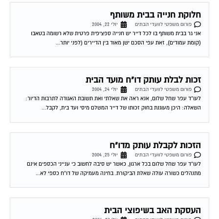
חלוקת חנייה בבית משותף
פורום משפטי לוועדי הבתים
יולי 22, 2004
אני גר בבית משותף בו לכל דייר יש חנייה ספציפית פרטית שלא רשומה בטאבו
(קומת עמודים), זאת עפי הסכם ישן מאוד בין הדיירים (לפני יותר...
זכות לבלת עותק דו"ח מועד הבית
פורום משפטי לוועדי הבתים
יולי 24, 2004
לעו"ד עפר שחל שלום, אנא ראה את שאלתי ואת תשובת האגודה לתרבות הדיור:
השאלה: היכן מעוגנת בחוק זכותו של דייר המשלם מיסי ועד בית, לקבל...
הזכות לקבלת עותק מדו"ח
פורום משפטי לוועדי הבתים
יולי 25, 2004
לעו"ד עפר שחל שלום בכל ארגון, כאשר יש סיבה לחשוב כי ענייני הכספים אינם
מתנהלים כשורה עולה שאלת הביקורת. בחינה מעמיקה של דו"ח כספי לא...
העסקת האב בשיפוצי הבית
פורום משפטי לוועדי הבתים
יולי 27, 2004
רציתי לדעת האם ישנה דרך חוקית להתנגד לשיפוצי הבית על ידי אביו של ועד הבית