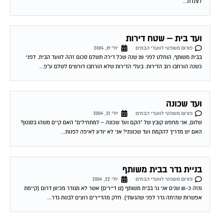
ועד בית – שטח דירות
פורום משפטי לוועדי הבתים
יולי 19, 2004
בבית משותף, הוחלט לפני 20 שנה שכל דירה תשלם סכום זהה לוועד הבית. לפני
כשנה הורחבו רוב הדירות. בעלי הדירות שלא הורחבו דורשים לשלם ע"פ...
ועד שכונה
פורום משפטי לוועדי הבתים
יולי 21, 2004
שלום, אני מחפש קובץ של "הקם ועד שכונה – למתחילים" האם קיים משהו בסגנון?
האם יש מדריך להקמת ועד שכונתי? אני לא יודע לאיפה לפנות...
בניית גדר בבית משותף
פורום משפטי לוועדי הבתים
יולי 22, 2004
מזה כ-10 שנים אני גר בבית משותף (12 דיירים) אשר לא מגודר מכיוון דרום (קיימת
אפשרות שהיתה גדר לפני שהגעתי). חלק מהדיירים רוצים לבנות גדר...