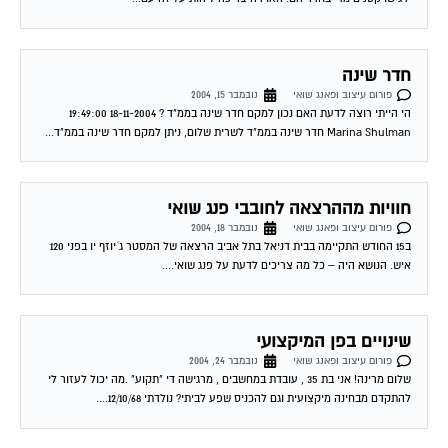
חדר שינה
פורום עיצוב ופאנג שואי
נובמבר 15, 2004
הי הייתי רוצה לדעת האם נכון למקם חדר שינה בממ"ד ? 18-11-2004 19:49:00
Marina Shulman חדר שינה בממ"ד לשרית שלום, ניתן למקם חדר שינה בממ"ד...
חוויות מההרצאה לחובבי פנג שואי
פורום עיצוב ופאנג שואי
נובמבר 18, 2004
ב15 החודש התקיימה בבית דניאל בתל אביב הרצאה של המסטר ג´יוזף יו בפני 120
איש. הנושא היה – כל מה צריכים לדעת על פנג שואי....
שינויים בפן המיקצועי
פורום עיצוב ופאנג שואי
נובמבר 24, 2004
שלום מרינה! אני בת 35 , עובדת במחשבים , מרגישה די "תקוע" .מה יכול לעזור לי
להתקדם מבחינה מיקצועית וגם להכניס שפע לביתי? נולדתי 12/10/68....