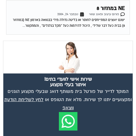
NE במחזור 8
פורום עיצוב ופאנג שואי
נובמבר 24, 2004
ישנם יועצים המתייחסים לחוסר או בליטה גדולה מידי בבגוואה בארמון NE (במחזור
8) בבית כעל דבר שלילי , היכול להידמות כעל "מקל בגלגלים" , והמתקשר...
שירות אישי לוועדי בתים!
איתור בעלי מקצוע
המוקד לדייר של פורטל בית משותף דואג שבעלי מקצוע הוגנים
ומקצועיים יתנו לך שירות. מלא את הטופס או
לחץ לשליחת הודעת
ווצאפ