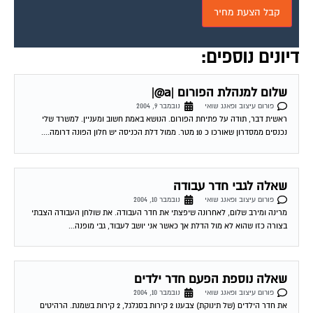
דיונים נוספים:
שלום למנהלת הפורום |a@|
פורום עיצוב ופאנג שואי
נובמבר 9, 2004
ראשית דבר, תודה על פתיחת הפורום. הנושא באמת חשוב ומעניין. למשרד שלי
נכנסים ממסדרון שאורכו כ 10 מטר. ממול דלת הכניסה יש חלון הפונה דרומה....
שאלה לגבי חדר עבודה
פורום עיצוב ופאנג שואי
נובמבר 10, 2004
מרינה ומירב שלום, לאחרונה שיפצתי את חדר העבודה. את שולחן העבודה הצבתי
בצורה כזו שהוא לא מול הדלת אך כאשר אני יושב לעבוד, גבי מופנה...
שאלה נוספת הפעם חדר ילדים
פורום עיצוב ופאנג שואי
נובמבר 10, 2004
את חדר הילדים (של תינוקת) צבענו 2 קירות בסגלגל, 2 קירות בשמנת. הרהיטים