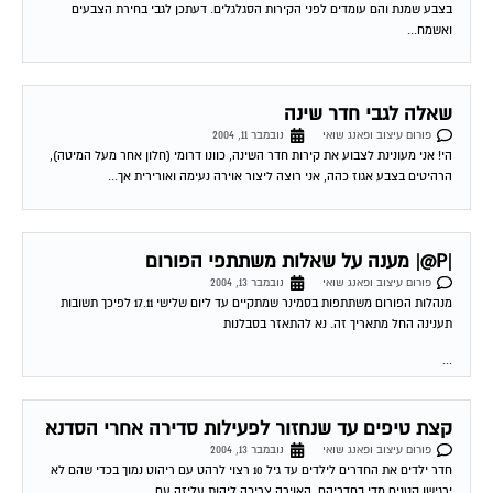
בצבע שמנת והם עומדים לפני הקירות הסגלגלים. דעתכן לגבי בחירת הצבעים
ואשמח...
שאלה לגבי חדר שינה
פורום עיצוב ופאנג שואי
נובמבר 11, 2004
הי! אני מעונינת לצבוע את קירות חדר השינה, כוונו דרומי (חלון אחר מעל המיטה),
הרהיטים בצבע אגוז כהה, אני רוצה ליצור אוירה נעימה ואורירית אך...
|P@| מענה על שאלות משתתפי הפורום
פורום עיצוב ופאנג שואי
נובמבר 13, 2004
מנהלות הפורום משתתפות בסמינר שמתקיים עד ליום שלישי 17.11 לפיכך תשובות
תענינה החל מתאריך זה. נא להתאזר בסבלנות
...
קצת טיפים עד שנחזור לפעילות סדירה אחרי הסדנא
פורום עיצוב ופאנג שואי
נובמבר 13, 2004
חדר ילדים את החדרים לילדים עד גיל 10 רצוי לרהט עם ריהוט נמוך בכדי שהם לא
ירגישו קטנים מדי בחדריהם. האוירה צריכה ליהות עליזה עם...