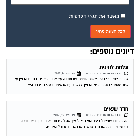
|P@| אתרים חדשים שהועלו – המדריכים לוועד הבית
ולדיירים
פורום איכות סביבת המגורים
מרץ 1, 2007
לכל חברי בית משותף שלומות. לאחרונה העלינו לרשת שני אתרים חדשים, המדריך
השלם לוועד הבית והמדריך השלם לדייר. 1. המדריך השלם לוועד הבית שבו ריכזנו...
|P@| חדשות ערוץ 2 – כתבה בנושא בתים משותפים
פורום איכות סביבת המגורים
מרץ 1, 2007
במוצאי שבת 3.3.07 בחדשות ערוץ 2 תשודר כתבה בנושא בתים משותפים. בכתבה
ירואיין עו´ד עפר שחל המנהל את פורום ייעוץ משפטי-ועד הבית שבאתר. לתשומת
ליבכם....
חניית משאית דלק
פורום איכות סביבת המגורים
אפריל 15, 2007
לאחרונה הגיע לשכונתינו נהג של מיכלית סולר בשעות הלילה הוא מחנה את
המשאית ברחוב(ריקה מדלק)אך הריח שעולה ברחוב ממלא לנו את הבית והחצר.
מה לעשות?...