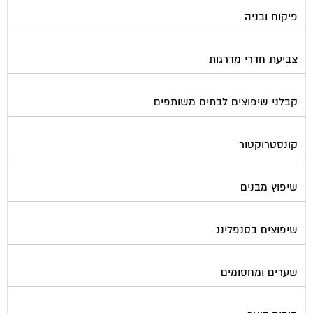
פורטל בית משותף
תנאי שימוש ומדיניות פרטיות
בית
מגזינים מקצועיים
אינדקס נותני שירותים לוועד הבית
קבוצת הפייסבוק
פרסום באתר
תקנון החנות
הצהרת נגישות
צור קשר
המגזינים המובילים
מגזין ועד הבית
מגזין בעלי מקצוע
מגזין מעבר דירה