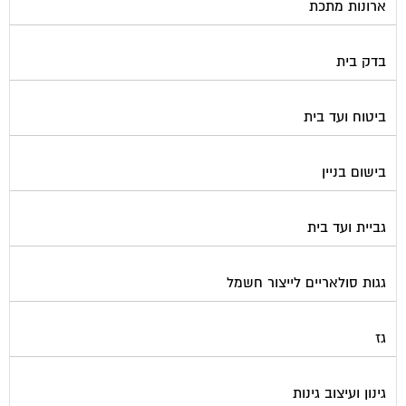
גנרטורים
דלתות כניסה לבניין
דפיברילטור
הדברה
הנדימן
הרחקת יונים
התחדשות עירונית