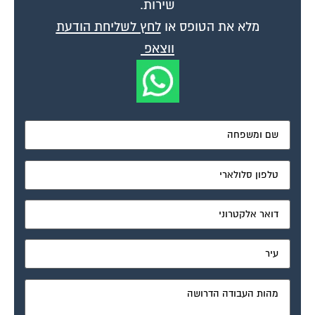
מאשר את תנאי הפרטיות
דיונים נוספים:
צלחת לווינית
פורום איכות סביבת המגורים
פברואר 16, 2007
למי פונים? כדי להסיר צלחת לווינית. שהותקנה ע"י אחד הדיירים. בחזית הבניין על
אחד מעמודי התמיכה של הבניין. ללא ידיעת או אישור בעלי הדירות. היא...
חדר שנאים
פורום איכות סביבת המגורים
פברואר 22, 2007
מה זה חדר שנאים? כיצד הוא נראה? איך אוכל לזהות האם בבנין בו אני רוצה
לרכוש דירה ממוקם חדר שנאים, או בקרבת מקום? האם זה...