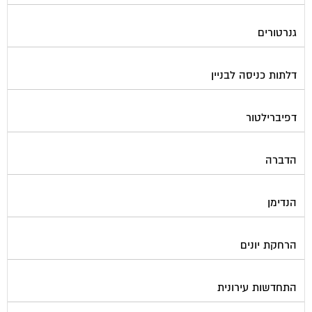
חברות ניהול בתים משותפים
חברות ניקיון בתים משותפים
חיטוי מאגרי מים
חשמל
טפסים וחתימות דיגיטליות
כיבוי אש
מיגון תא מעלית
מימון תביעות משפטיות