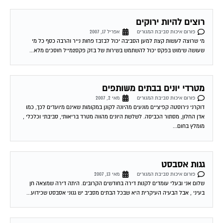
פורום איכות סביבת המגורים
מאי 26, 2007
שלום חברים, האם ניתן לראות דגם של הפרוייקט איפה שהוא, הכוונה למחלף כביש
ירושליים המחבר את רעננה עם הרצליה. מה מתכוונים לבנות לנו שם? אשמח...
שרברבות כחול לבן כל השאלות וכל התשובות
פורום איכות סביבת המגורים
יוני 15, 2007
יעוץ.תיכנון.פיקוח שלום רב לכל עזרה בתחום שרברבות אתם מוזמנים לפורום
האתר ביי
...
שירות אישי לוועדי בתים!
איתור בעלי מקצוע
המוקד לדייר של פורטל בית משותף דואג שבעלי מקצוע הוגנים
ומקצועיים יתנו לך שירות. מלא את הטופס או
לחץ לשליחת הודעת