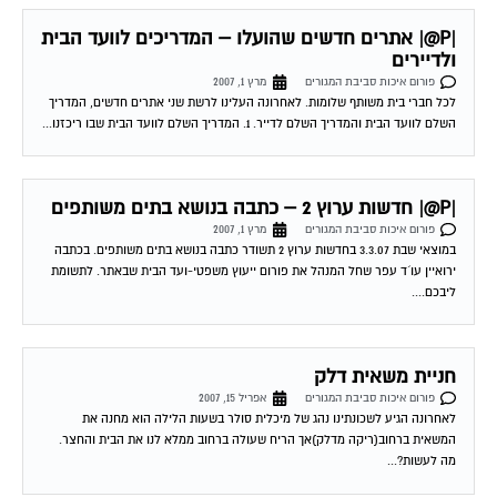
רוצים להיות ירוקים
פורום איכות סביבת המגורים
אפריל 17, 2007
מי שרוצה לעשות קצת למען הסביבה יכול לבזבז פחות נייר והרבה כסף כל מי
שעושה שימוש בפקס יכול להשתמש בשירות של בזק פקס2מייל חוסכים מלא...
מטרדי יונים בבתים משותפים
פורום איכות סביבת המגורים
מאי 2, 2007
דוקרני נירוסטה קפיציים מונעים מהיונה לקונן במקומות שאינם מיועדים לכך, כמו
אדן החלון, מסתור הכביסה. לשלשת היונים מהווה מטרד בריאותי, סביבתי וכלכלי ,
מומלץ בחום...
גגות אסבסט
פורום איכות סביבת המגורים
מאי 13, 2007
שלום אני ובעלי עומדים לקנות דירה בחודשים הקרובים. היתה דירה שמצאה חן
בעיני , אבל הבעיה העיקרית היא שבכל הבתים מסביב יש גגוני אסבסט שכידוע...
כביש 531 קטע רעננה מערב – הרצליה