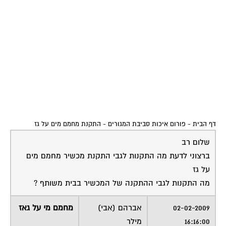
הדברים שעלייך לקחת בחשבון הינם:
1 – מפלס הרעש בעת פעולת החימום, עליה לעמוד בתקנים
2 – התקנת ארובה על פי התקן
בנוסף עקב הארובה, יש רשויות הדורשות היתר בניה לכך,
מה גם אם הארובה תהיה צמודה לקירות הבנין – לקיר הבנין
של השכן, אזי הוא יכול להערים קשיים להתקנתה.
מאחר וחסרים לי הפרטים, קשה להרחיב את המענה על
שאלתך, ועל דברים אחרים/נוספים העלולים להתעורר.
שירות אישי לוועדי בתים - איתור בעלי
מקצוע
המוקד לדייר של פורטל בית משותף דואג
שבעלי מקצוע הוגנים ומקצועיים יתנו לך
שירות.