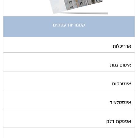
בדק בית
ביטוח ועד בית
בישום בניין
גביית ועד בית
גגות סולאריים לייצור חשמל
גז
גינון ועיצוב גינות