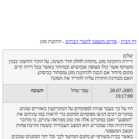
דף הבית
-
פורום משפטי לוועדי הבתים
-
התקנת מזגן
שלום
דיירת התקינה מזגן ,מתחת לחלון חדר השינה, על הקיר החיצוני בבנין
משותף אשר כולו מצופה אבן/שיש ובמיוחד כאשר בכל דירה קיים
מקום מיוחד אם הכנה להתקנת מזגן (מסתור כביסה).
האם מבחינת חוקיות עליה להוריד את המזגן?
28-07-2005
עפר שחל
תשובה
19:17:00
היו על כך בעבר פניות למפקחים על המקרקעין באזורים שונים.
במקרים רבים הגיעו מפקחים למקום כדי לראות במו עיניהם את
"המפגע" ואכן במקרים אלה אין טוב ממראה עיניים, כי מדובר
במידתיות ומה שמכריע הוא המצב העבודתי בשטח והרבה פחות
המצב המשפטי.
כאשר בבית משותף יש מקום המיועד לכך וכל יתר המזגנים שוכנים