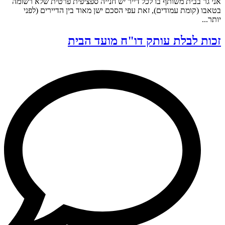
אני גר בבית משותף בו לכל דייר יש חנייה ספציפית פרטית שלא רשומה
בטאבו (קומת עמודים), זאת עפי הסכם ישן מאוד בין הדיירים (לפני
יותר...
זכות לבלת עותק דו"ח מועד הבית