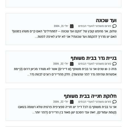
ועד שכונה
פורום משפטי לוועדי הבתים
יולי 21, 2004
שלום, אני מחפש קובץ של "הקם ועד שכונה – למתחילים" האם קיים משהו בסגנון?
האם יש מדריך להקמת ועד שכונתי? אני לא יודע לאיפה לפנות...
בניית גדר בבית משותף
פורום משפטי לוועדי הבתים
יולי 22, 2004
מזה כ-10 שנים אני גר בבית משותף (12 דיירים) אשר לא מגודר מכיוון דרום (קיימת
אפשרות שהיתה גדר לפני שהגעתי). חלק מהדיירים רוצים לבנות גדר...
חלוקת חנייה בבית משותף
פורום משפטי לוועדי הבתים
יולי 22, 2004
אני גר בבית משותף בו לכל דייר יש חנייה ספציפית פרטית שלא רשומה בטאבו
(קומת עמודים), זאת עפי הסכם ישן מאוד בין הדיירים (לפני יותר...