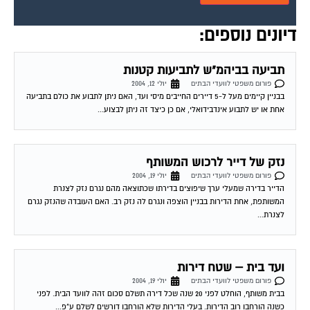
דיונים נוספים:
תביעה בביהמ"ש לתביעות קטנות
פורום משפטי לוועדי הבתים
יולי 12, 2004
בבניין קיימים מעל ל-5 דיירים החייבים מיסי ועד, האם ניתן לתבוע את כולם בתביעה
אחת או יש לתבוע אינדבידואלי, אם כן כיצד זה ניתן לבצוע...
נזק של דייר לרכוש המשותף
פורום משפטי לוועדי הבתים
יולי 19, 2004
הדייר בדירה שמעלי ערך שיפוצים בדירתו שכתוצאה מהם נגרם נזק לצנרת
המשותפת, אחת הדירות בבניין הוצפה ונגרם לה נזק רב. האם העובדה שהנזק נגרם
לצנרת...
ועד בית – שטח דירות
פורום משפטי לוועדי הבתים
יולי 19, 2004
בבית משותף, הוחלט לפני 20 שנה שכל דירה תשלם סכום זהה לוועד הבית. לפני
כשנה הורחבו רוב הדירות. בעלי הדירות שלא הורחבו דורשים לשלם ע"פ...