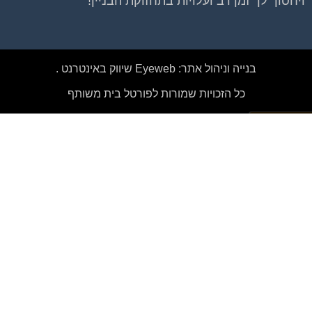
ויחסוך לך זמן רב ועלויות בתחזוקת הבניין!
בנייה וניהול אתר: Eyeweb שיווק באינטרנט .
כל הזכויות שמורות לפורטל בית משותף