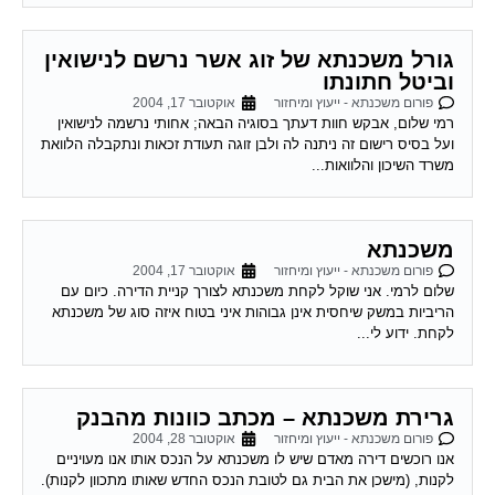
גורל משכנתא של זוג אשר נרשם לנישואין
וביטל חתונתו
פורום משכנתא - ייעוץ ומיחזור
אוקטובר 17, 2004
רמי שלום, אבקש חוות דעתך בסוגיה הבאה; אחותי נרשמה לנישואין
ועל בסיס רישום זה ניתנה לה ולבן זוגה תעודת זכאות ונתקבלה הלוואת
משרד השיכון והלוואות...
משכנתא
פורום משכנתא - ייעוץ ומיחזור
אוקטובר 17, 2004
שלום לרמי. אני שוקל לקחת משכנתא לצורך קניית הדירה. כיום עם
הריביות במשק שיחסית אינן גבוהות איני בטוח איזה סוג של משכנתא
לקחת. ידוע לי...
גרירת משכנתא – מכתב כוונות מהבנק
פורום משכנתא - ייעוץ ומיחזור
אוקטובר 28, 2004
אנו רוכשים דירה מאדם שיש לו משכנתא על הנכס אותו אנו מעויניים
לקנות, (מישכן את הבית גם לטובת הנכס החדש שאותו מתכוון לקנות).