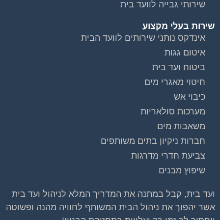
שירותי גבייה לוועד בית
שירות בעלי מקצוע
וועדי בתים ודיירים
אינדקס נותני שירותים לוועד הבית
איטום גגות
הצטרפו עכשיו לקבוצת
הפייסבוק הגדולה
ביטוח ועד בית
בישראל הנותנת מענה
חיטוי מאגרי מים
לבעיות הדיור בבית
כיבוי אש
המשותף!!!
מערכות סולאריות
משאבות מים
להצטרפות לחצו על התמונה או על הכפתור ושלחו בקשת
הצטרפות בדף הקבוצה
חברות ניקיון בתים משותפים
צביעת חדרי מדרגות
לחץ למעבר לקבוצה
שיפוץ מבנים
ועד בית, קבל במתנה את המדריך המלא לניהול ועד בית
אשר יהפוך את ניהול הבית המשותף לחוויה מהנה ופשוטה