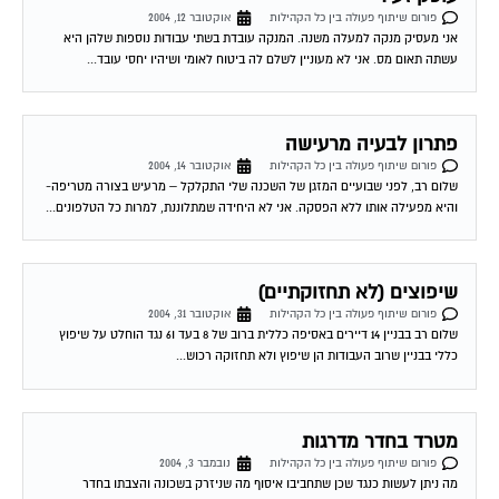
אני מעסיק מנקה למעלה משנה. המנקה עובדת בשתי עבודות נוספות שלהן היא
עשתה תאום מס. אני לא מעוניין לשלם לה ביטוח לאומי ושיהיו יחסי עובד...
פתרון לבעיה מרעישה
פורום שיתוף פעולה בין כל הקהילות
אוקטובר 14, 2004
שלום רב, לפני שבועיים המזגן של השכנה שלי התקלקל – מרעיש בצורה מטריפה-
והיא מפעילה אותו ללא הפסקה. אני לא היחידה שמתלוננת, למרות כל הטלפונים...
שיפוצים (לא תחזוקתיים)
פורום שיתוף פעולה בין כל הקהילות
אוקטובר 31, 2004
שלום רב בבניין 14 דיירים באסיפה כללית ברוב של 8 בעד ו6 נגד הוחלט על שיפוץ
כללי בבניין שרוב העבודות הן שיפוץ ולא תחזוקה רכוש...
מטרד בחדר מדרגות
פורום שיתוף פעולה בין כל הקהילות
נובמבר 3, 2004
מה ניתן לעשות כנגד שכן שתחביבו איסוף מה שניזרק בשכונה והצבתו בחדר
המדרגות בסמיכות לדלת ביתו ולתפארת כל העולים במדרגות? יש בכך נזק אסטטי