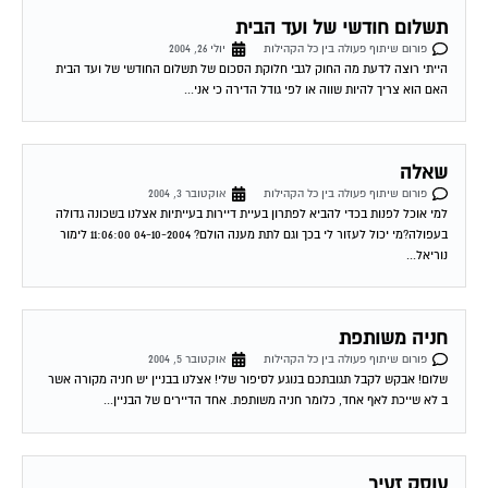
תשלום חודשי של ועד הבית
פורום שיתוף פעולה בין כל הקהילות
יולי 26, 2004
הייתי רוצה לדעת מה החוק לגבי חלוקת הסכום של תשלום החודשי של ועד הבית
האם הוא צריך להיות שווה או לפי גודל הדירה כי אני...
שאלה
פורום שיתוף פעולה בין כל הקהילות
אוקטובר 3, 2004
למי אוכל לפנות בכדי להביא לפתרון בעיית דיירות בעייתיות אצלנו בשכונה גדולה
בעפולה?מי יכול לעזור לי בכך וגם לתת מענה הולם? 04-10-2004 11:06:00 לימור
נוריאל...
חניה משותפת
פורום שיתוף פעולה בין כל הקהילות
אוקטובר 5, 2004
שלום! אבקש לקבל תגובתכם בנוגע לסיפור שלי! אצלנו בבניין יש חניה מקורה אשר
ב לא שייכת לאף אחד, כלומר חניה משותפת. אחד הדיירים של הבניין...
עוסק זעיר
פורום שיתוף פעולה בין כל הקהילות
אוקטובר 12, 2004