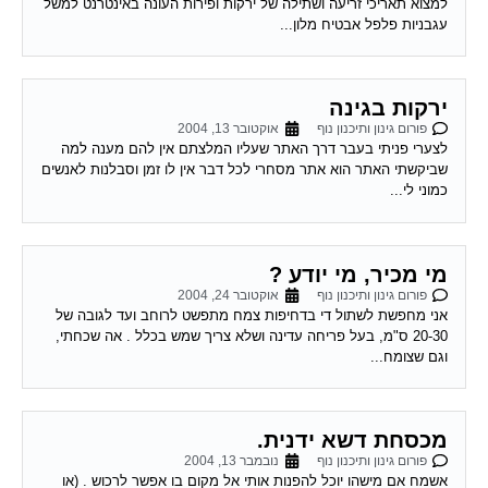
עגבניות פלפל אבטיח מלון...
ירקות בגינה
פורום גינון ותיכנון נוף
אוקטובר 13, 2004
לצערי פניתי בעבר דרך האתר שעליו המלצתם אין להם מענה למה
שביקשתי האתר הוא אתר מסחרי לכל דבר אין לו זמן וסבלנות לאנשים
כמוני לי...
מי מכיר, מי יודע ?
פורום גינון ותיכנון נוף
אוקטובר 24, 2004
אני מחפשת לשתול די בדחיפות צמח מתפשט לרוחב ועד לגובה של
20-30 ס"מ, בעל פריחה עדינה ושלא צריך שמש בכלל . אה שכחתי,
וגם שצומח...
מכסחת דשא ידנית.
פורום גינון ותיכנון נוף
נובמבר 13, 2004
אשמח אם מישהו יוכל להפנות אותי אל מקום בו אפשר לרכוש . (או