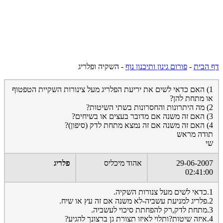
דף הבית
-
פורום גינון ותיכנון נוף
-
השקיה ופלריג
1) האם כדאי לשים את יריעת הפלריג מעל צינורות השקיית הטפטוף
או מתחת להן?
2) מה היתרונות והחסרונות בשתי השיטות?
3) האם זה משנה אם מדובר בעצים או בשיחים?
4) האם זה משנה אם זה נמצא מתחת לדק (סיפון)?
תודה מראש
שי
29-06-2007
אהוד מיכליס
פלריג
02:41:00
1.כדאי לשים מעל צנורות השקיה.
2.פלריג למניעת עשביה-לא משנה אם זה עץ או שיח.
3.מתחת לדק,רק להפחתת סיכוי לעשביה.
4.איזה שיטות?ותלוי לאיזו תצורת גן ברצונך להגיע?