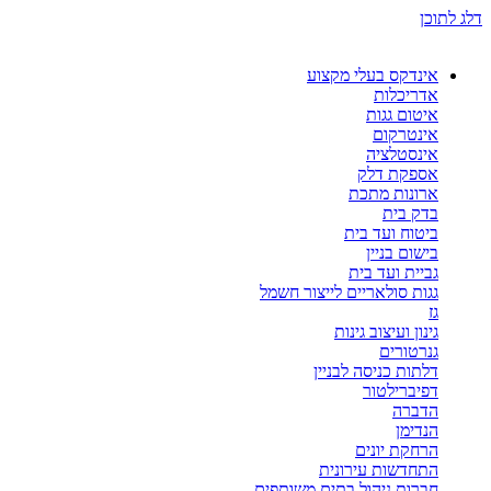
דלג לתוכן
אינדקס בעלי מקצוע
אדריכלות
איטום גגות
אינטרקום
אינסטלציה
אספקת דלק
ארונות מתכת
בדק בית
ביטוח ועד בית
בישום בניין
גביית ועד בית
גגות סולאריים לייצור חשמל
גז
גינון ועיצוב גינות
גנרטורים
דלתות כניסה לבניין
דפיברילטור
הדברה
הנדימן
הרחקת יונים
התחדשות עירונית
חברות ניהול בתים משותפים