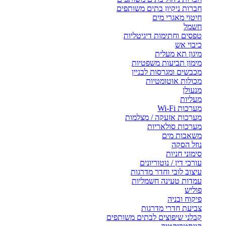
חברות ניקיון בתים משותפים
חיטוי מאגרי מים
חשמל
טפסים וחתימות דיגיטליות
כיבוי אש
מיגון תא מעלית
מימון תביעות משפטיות
מכבשים ומגרסות לבניין
מכולות אוטומטיות
מנעולן
מעליות
מערכות Wi-Fi
מערכות אזעקה / מצלמות
מערכות סולאריות
משאבות מים
נוזל הסקה
סימוני חניות
עורכי דין / נוטוריונים
עיצוב לובי וחדר מדרגות
עמדות טעינה חשמליות
פוליש
פיקוח ובניה
צביעת חדרי מדרגות
קבלני שיפוצים לבתים משותפים