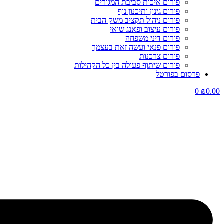
פורום איכות סביבת המגורים
פורום גינון ותיכנון נוף
פורום ניהול תקציב משק הבית
פורום עיצוב ופאנג שואי
פורום דיני משפחה
פורום פנאי ועשה זאת בעצמך
פורום צרכנות
פורום שיתוף פעולה בין כל הקהילות
פרסום בפורטל
0
₪
0.00