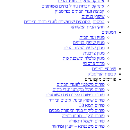
אינדקס עסקים לוועד הבית
אינדקס חברות ניהול בתים משותפים
קבוצת ועדי הבתים בפייסבוק
שיפוץ בניינים
טפסים, הסכמים שימושיים לועדי בתים ודיירים
חוקי הבית המשותף
המגזינים
מגזין ועד הבית
מגזין שיפוץ בניינים
מגזין שיפוץ ועיצוב הבית
מגזין צרכנות
מגזין כלכלה ומשכנתאות
מדור פרסומי
שיפוצי בניינים
קבוצת הפייסבוק
פורומים מקצועיים
פורום משפטי לוועדי הבתים
פורום ניהול מקצועי ועדי בתים
פורום ביטוח כללי ובתים משותפים
פורום שיפוץ ובינוי, איטום ובידוד
פורום תמא 38
פורום ליקויי בניה וביקורת מבנים
פורום נדלן – תכנון ובנייה
פורום חשמל ותאורה
פורום משכנתא – ייעוץ ומיחזור