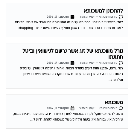
להתכונן למשכנתא
פורום משכנתא - ייעוץ ומיחזור
אוקטובר 16, 2004
להלן מספר טיפים לפני החתימה על חוזה המשכנתה המשעבד את רוכשי הדירות
לעשרות שנים . 1.סקר שוק -דבר ראשון מומלץ לעשות שיעורי בית . shopping...
גורל משכנתא של זוג אשר נרשם לנישואין וביטל
חתונתו
פורום משכנתא - ייעוץ ומיחזור
אוקטובר 17, 2004
רמי שלום, אבקש חוות דעתך בסוגיה הבאה; אחותי נרשמה לנישואין ועל בסיס
רישום זה ניתנה לה ולבן זוגה תעודת זכאות ונתקבלה הלוואת משרד השיכון
והלוואות...
משכנתא
פורום משכנתא - ייעוץ ומיחזור
אוקטובר 17, 2004
שלום לרמי. אני שוקל לקחת משכנתא לצורך קניית הדירה. כיום עם הריביות במשק
שיחסית אינן גבוהות איני בטוח איזה סוג של משכנתא לקחת. ידוע לי...