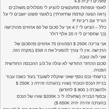
פועלים ריבית 4.8
לאומי וטפחות מתעקשים להציע לי מסלולים משולבים
(ראה הצעה קודמת שתיארתי) בלאומי פשוט יושבים לי על
הוריד עם ריביות P
כלל – הציעו לי 4.7 אך על סכום של 60 אחוזים מהרכישה
(כך שחסרים לי ה 20 אלף דולר
אני צריכה 250K $ המהווים 70 אחוזים מהסכום של
הרכישה. אין לי צורך להפעיל את ה EMI במקרה הזה.
ואני לווה טובה.
סכום ההחזר החודשי לא עולה על 1/3 ההכנסה החודשית
הפנויה.
ברשותי נכס נוסף שאני שוקלת לשעבד בעוד כשנה עבור
בניית הנכס הנוכחי (שוויו בהערכה זהירה כ 250K $
ולהשכרה כ 900 $ לחודש)
ובסוף הבנייה (שתעלה לי כ 200K$ שוויו של הנכס
בהערכה זהירה יהיה 650K $)