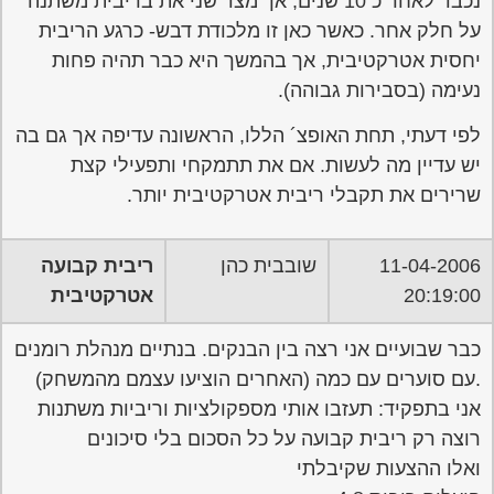
נכבד לאחר כ 10 שנים, אך מצד שני את בריבית משתנה
על חלק אחר. כאשר כאן זו מלכודת דבש- כרגע הריבית
יחסית אטרקטיבית, אך בהמשך היא כבר תהיה פחות
נעימה (בסבירות גבוהה).
לפי דעתי, תחת האופצ´ הללו, הראשונה עדיפה אך גם בה
יש עדיין מה לעשות. אם את תתמקחי ותפעילי קצת
שרירים את תקבלי ריבית אטרקטיבית יותר.
11-04-2006
שובבית כהן
ריבית קבועה
20:19:00
אטרקטיבית
כבר שבועיים אני רצה בין הבנקים. בנתיים מנהלת רומנים
.עם סוערים עם כמה (האחרים הוציעו עצמם מהמשחק)
אני בתפקיד: תעזבו אותי מספקולציות וריביות משתנות
רוצה רק ריבית קבועה על כל הסכום בלי סיכונים
ואלו ההצעות שקיבלתי