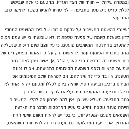
מקרה שלהלן – חוו"ד של הצד הנגדי], מהטעם כי אלה שביקשו
לול פריט נזק נוסף בתביעה – לא טרחו להגיש בקשה לתיקון כתב
ביעה:
יינתי בהשגות המשיבים על צדקת סירובו של בית-המשפט המחוזי
ון בשאלת קיומה של פגיעה נוספת זו ולא שוכנעתי כי יש עמנו מקום
תערב בהחלטה. המשיבים טוענים, כי על עצם קיום הזכות שנשללה
ם בתכנית הפוגעת עמדו לראשונה רק על-פי האמור בפסק-דינו של
בית-משפט זה בפרשת פרי הארץ הנ"ל [8], אשר ניתן לאחר גמר
יעת הראיות ולפני השמעת הסיכומים בתביעתם. אפילו נכונה
ענה, אין בה כדי להועיל להם. אם לקראת שלב הסיכומים אכן
חינו ברכיב תביעה נוסף, שהיה בידם לכללו ומטעם זה או אחר לא
לל בתביעתם המקורית, היה עליהם לבקש רשות לתיקון
ב-התביעה. משלא עשו כן, אין להם פתחון פה להלין. למשיבים
יתה טענה נוספת, והיא, כי עניין המרפסות הוזכר בחוות-דעת
מאים מטעם המערערות, וכי בכך יש לראות משום שינוי חזית
רחיב את יריעת המחלוקת. גם טענה זו דינה להידחות. השמאים,