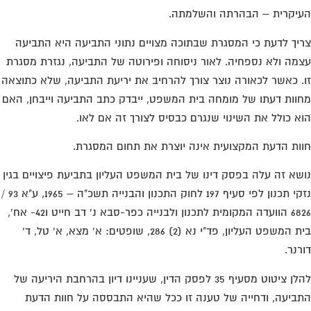
יקרית – הבהרתה והשלמתה.
יך לדעת כי המסגרת שבתוכה מצויים נתוני התביעה היא התביעה
מה ולא נספחיה. לאור ניסוחה ופירוטה של התביעה, נגזרת מסגרת
. כאשר לכאורה נוצר צורך להרחיב את יריעת התביעה, שלא כתוצאה
וות דעתו של מומחה בית המשפט, ייבדק כתב התביעה וייבחן, האם
א כולל את השינוי שנגרם כבסיס לצורך זה אם לאו.
ות הדעת המקצועית אינה יוצרת את תחום המסגרת.
שא זה עלה בפסק דינו של בית המשפט העליון בתביעת פיצויים בגין
נזקי תכנון לפי סעיף 197 לחוק התכנון והבנייה תשכ"ה – 1965, ע"א 93 /
6826 הוועדה המקומית לתכנון ולבנייה כפר-סבא נ' דב חייט ו42- אח',
בית המשפט העליון, פד"י נא (2) 286, שופטים: א' מצא, א' טל, ד'
רנר.
להלן ציטוט מסעיף 35 לפסק הדין, שעניינו דיון בהרחבת היריעה של
ביעה, ודחייה של טענה זו ככל שהיא התבססה על חוות הדעת