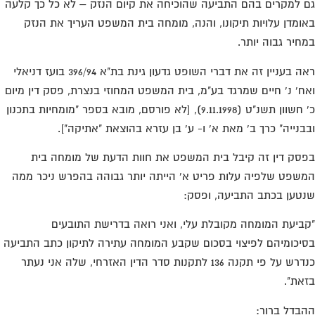
 למקרים בהם התביעה שהוכיחה את קיום הנזק – לא כל כך קלעה
ומדן עלויות תיקונו, והנה, מומחה בית המשפט העריך את הנזק
חיר גבוה יותר.
ראה בעניין זה את דברי השופט גדעון גינת בת"א 396/94 בועז דניאלי
ח' נ' חיים שמרגד בע"מ, בית המשפט המחוזי בנצרת, פסק דין מיום
כ' חשוון תשנ"ט (9.11.1998), [לא פורסם, מובא בספר "מומחיות בתכנון
בנייה" כרך ב' מאת א' ו- ע' בן עזרא בהוצאת "אתיקה"].
סק דין זה קיבל בית המשפט את חוות הדעת של מומחה בית
שפט שלפיה עלות פריט א' הייתה יותר גבוהה בהפרש ניכר ממה
טען בכתב התביעה, ופסק:
ביעת המומחה מקובלת עלי, ואני רואה בדרישת התובעים
יכומיהם לפיצוי בסכום שקבע המומחה עתירה לתיקון כתב התביעה
כנדרש על פי תקנה 136 לתקנות סדר הדין האזרחי, שלה אני נעתר
את".
בדל ברור: