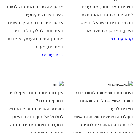
נים האחרונות, אנו עדים
מחסן להשכרה ואחסנה לטווח
הפכה שקטה המתרחשת
קצר בצורה מקצועית
תים רבים בישראל. המוסך
אחסון ציוד ורכוש הפך בשנים
שן, המחסן שבחצר או
האחרונות לחלק בלתי נפרד
א עוד >>
מתכנון החיים והעסק. צפיפות
המגורים, מעבר
קרא עוד >>
תרונות בשימוש בלוחות גבס
איך תבטיחו חימום רציף לבית
בשנת 2026 – כל מה שאתם
בחורף הקרוב?
יבים לדעת
כשמזג האוויר החורפי מתחיל
בעולם השיפוצים של שנת 2026,
לחלחל אל תוך הבית, הצורך
חות גבס ממשיכים לתפוס
במערכת חימום אמינה ונוחה