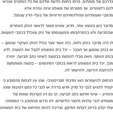
רכם של מומחים, פרסו בחוות-הדעת שלהם את כל הנתונים שנראו
ם רלוונטיים. אך מסגרתו של משפט אינה נגזרת אלא
תבי-טענותיהם ומהליכותיהם הדיוניות של בעלי-הדין עצמם".
ובר כאן בנושא אחר, חדש, שאינו קשור לראשי הנזק האחרים
תביעה ולא בהתרחבותו והתעצמותו של נזק שנכלל בכתבי הטענות.
 היה מדובר בנזק נלווה, כזה אשר נוצר בגלל הנזק העיקרי שנטען –
 בנזק שנטען אך הוגבר – יכל בית המשפט לקבל את הטענה, לדון
זק הנוסף, וזאת מבלי להתנות בבקשה לשינוי כתב תביעה. יתירה
ך, יכל בית המשפט לראות בכתבי הסיכומים – בקשה משתמעת
רחבת היריעה, ולהיעתר לה.
ימוק להיעתרות הוא נסיבתי סובייקטיבי, שכן אין לצפות מהתובע כי
פיד להגיש לגבי כל סדק חדש בדירה או לגבי כל כתם רטיבות שצץ
ופיע – שינוי ותיקון כתב תביעה. כך גם דין הערכות שונות של
מחים לגבי עלויות תיקוני הליקויים: לא נדרש מהתובע כי המומחה
ו יקלע בדיוק לעלות התיקון, וצריכה להיות פתיחות של בית המשפט