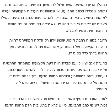
הלך הדיון המשפטי אשר עלול להתמשך חודשים ושנים, משתנים
ונים שנכללו בכתב התביעה, או שמשתנות הערכות מקצועיות ועולה
 אחת השאלה, באיזה מצב ראוי להגיש תיקון לכתב התביעה ובאילו
בים יש לצפות כי בית המשפט לא יראה בהוספת נתונים משום
חבת חזית שאין לקבלה.
ובר בסוגיה רחבת היקף, שכאן יידון רק חלקה המתייחס לחוות
עת המקצועית של המומחה, אשר מצורפת לכתב התביעה ואף
ווה בדרך כלל בסיס לו.
ערת אגב יצוין כי עם קבלת חוות דעת מקצועית ממומחה המתמנה
 ידי בית המשפט, ניתנת הזכות לכל צד לדיון להגיש תיקון לכתב
טענותיו, וזאת כמשתמע וכנדרש מחוות הדעת ותוך 15 יום. זכות זו
ניתנת על פי תקנות סדר הדין האזרחי תשמ"ד 1984, פרק י"א –
מחים.
ניין הערה זו נוסיף ונאמר כי גם תשובות לשאלות הבהרה יוצרות
ות לשינוי כתב התביעה, כי יש לראות בתשובות חלק מחוות הדעת