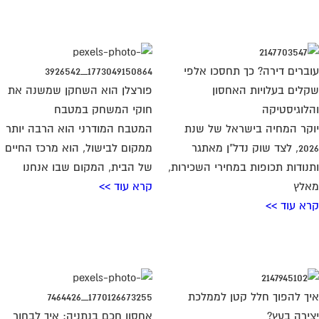
ברים דירה? כך תחסכו אלפי
לים בעלויות האחסון
פורצלן הוא השחקן שמשנה את
לוגיסטיקה
חוקי המשחק במטבח
קר המחיה בישראל של שנת
המטבח המודרני הוא הרבה יותר
2026, לצד שוק נדל"ן מאתגר
ממקום לבישול, הוא מרכז החיים
נודות תכופות במחירי השכירות,
של הבית, המקום שבו אנחנו
לץ
קרא עוד >>
א עוד >>
ך להפוך חלל קטן לממלכת
ירה בעץ?
אחסון חכם בנתניה: איך לבחור