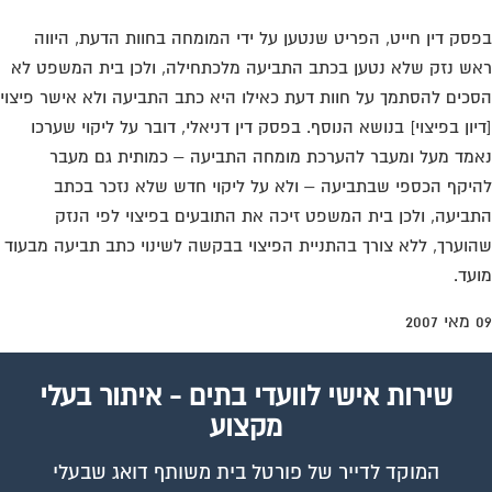
סק דין חייט, הפריט שנטען על ידי המומחה בחוות הדעת, היווה
ש נזק שלא נטען בכתב התביעה מלכתחילה, ולכן בית המשפט לא
כים להסתמך על חוות דעת כאילו היא כתב התביעה ולא אישר פיצוי
יון בפיצוי] בנושא הנוסף. בפסק דין דניאלי, דובר על ליקוי שערכו
מד מעל ומעבר להערכת מומחה התביעה – כמותית גם מעבר
יקף הכספי שבתביעה – ולא על ליקוי חדש שלא נזכר בכתב
ביעה, ולכן בית המשפט זיכה את התובעים בפיצוי לפי הנזק
וערך, ללא צורך בהתניית הפיצוי בבקשה לשינוי כתב תביעה מבעוד
עד.
שירות אישי לוועדי בתים - איתור בעלי
מקצוע
המוקד לדייר של פורטל בית משותף דואג שבעלי