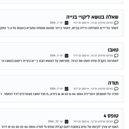
שאלה בנושא ליקויי בנייה
פורום שיפוץ ובינוי, איטום ובידוד
יוני 7, 2004
לאחד הדיירים התגלתה נזילה בביתו, לאחר בירור מטעם מומחה שהביא בעצמו נודע כי התקל
טאבו
פורום שיפוץ ובינוי, איטום ובידוד
יוני 9, 2004
לאחרונה הקבלן שלנו פשט את הרגל, משיחות על הנושא הבנו כי יש בעיית רישום בטאבו וכי ה
תודה
פורום שיפוץ ובינוי, איטום ובידוד
יוני 9, 2004
תודה על תשובתך העניינית 11-06-2004 16:18:00 גיורא_מ מגל טאבו מצטרפים לכל הנאמר. ראה מאמר של עו"ד עופר שחל בעמוד הבית. תחום מומחיותו הוא בתחום הנושא...
טופס 4
פורום שיפוץ ובינוי, איטום ובידוד
יוני 22, 2004
האם יש צורך לקיומו של שיש במטבח לשם קבלת טופס 4? תודה 22-06-2004 19:02:00 דרור מגל לא נראה לי שזה קשור את בכלל לא חייבת...