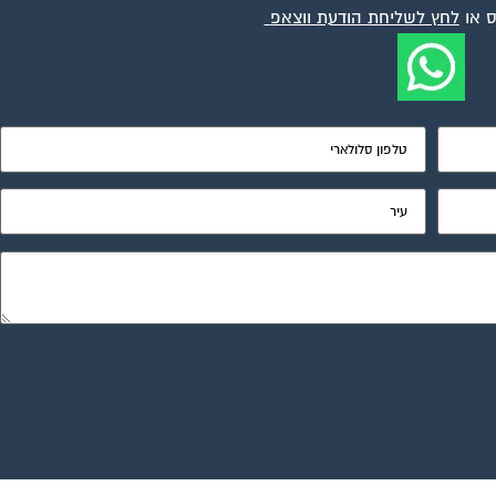
 או
לחץ לשליחת הודעת ווצאפ