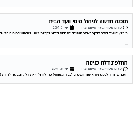
תוכנה חדשה לניהול מיסי וועד הבית
פורום שיפוץ ובינוי, איטום ובידוד
יולי 3, 2004
מומלץ לוועדי בתים לבקר באתר האגודה לתרבות הדיור לקבלת רישוי לשימוש בתוכנה חדשה לנ
...
החלפת דלת כניסה
פורום שיפוץ ובינוי, איטום ובידוד
יולי 18, 2004
האם יש צורך לבקש את אישור השכנים (בבית משותף) כדי להחליף את דלת הכניסה לדירתי? 19-07-2004 17:39:00 דרור מגל למה אתה חושב שאתה צריך לשאול..