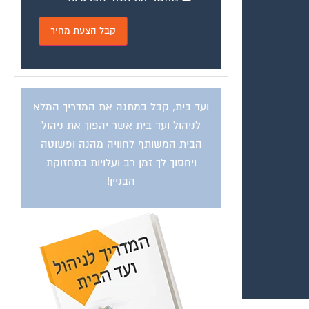
ועד בית, קבל במתנה את המדריך המלא
לניהול ועד בית אשר יהפוך את ניהול
הבית המשותף לחוויה מהנה ופשוטה
ויחסוך לך זמן רב ועלויות בתחזוקת
הבניין!