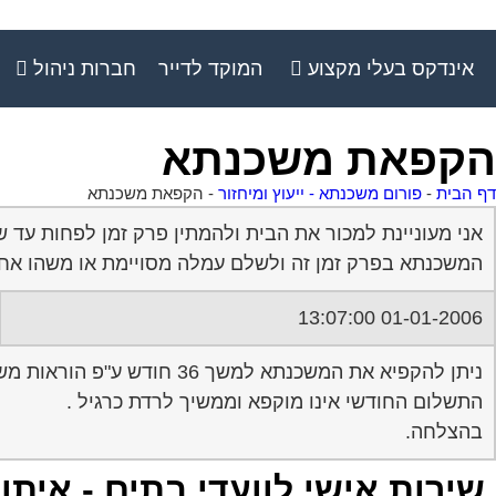
אינדקס בעלי מקצוע
המוקד לדייר
חברות ניהול
הקפאת משכנתא
דף הבית
-
פורום משכנתא - ייעוץ ומיחזור
-
הקפאת משכנתא
אני מעוניינת למכור את הבית ולהמתין פרק זמן לפחות עד
המשכנתא בפרק זמן זה ולשלם עמלה מסויימת או משהו אחר
01-01-2006 13:07:00
ניתן להקפיא את המשכנתא למשך 36 חודש ע"פ הוראות משרד השיכון (אם ישנה זכאות ) באמצעות ערבות בנקאית או פיקדון בנקאי .
התשלום החודשי אינו מוקפא וממשיך לרדת כרגיל .
בהצלחה.
שירות אישי לוועדי בתים - איתו