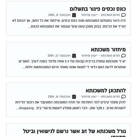
כונס נכסים פיגור בתשלום
פורום משכנתא - ייעוץ ומיחזור
אוקטובר 11, 2004
היה פיגור בתשלום המשכנתא מונה כונס נכסים, שילמתי את כל החוב, אך הכונס לא
הוריד את הכינוס. בבנק משכן טענו שעד שנגמור את המשכנתא הכונס...
מיחזור משכנתא
פורום משכנתא - ייעוץ ומיחזור
אוקטובר 13, 2004
יש לי משכנתא צמודה בריבית קבועה של 5.9 אחוז מלפני כשנה לערך. האם יש
אפשרות לדעת האם כדאי לי לשנות אותה מאחר והיום המשכנתאות זולות...
להתכונן למשכנתא
פורום משכנתא - ייעוץ ומיחזור
אוקטובר 16, 2004
להלן מספר טיפים לפני החתימה על חוזה המשכנתה המשעבד את רוכשי הדירות
לעשרות שנים . 1.סקר שוק -דבר ראשון מומלץ לעשות שיעורי בית . shopping...
גורל משכנתא של זוג אשר נרשם לנישואין וביטל