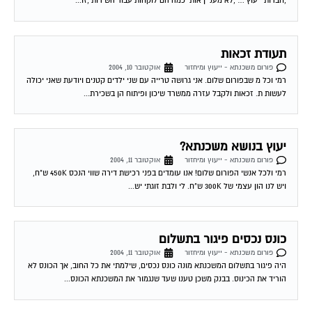
,חברות ייעוץ … ,לא מעניין אותי כמה הם לוקחות עבור השירות ,זו...
תעודת זכאות
פורום משכנתא - ייעוץ ומיחזור
אוקטובר 10, 2004
רמי וכל מ שבפורום שלום. אני גרושה טרייה עם שני ילדים קטנים ויודעת שאני יכולה
לעשות ת. זכאות ולקבל עזרה ממשרד שיכון ופיתוח הן בשכירת...
יעוץ בנושא משכנתא?
פורום משכנתא - ייעוץ ומיחזור
אוקטובר 11, 2004
רמי ולכל אנשי הפורום שלום! אנו עומדים בפני רכישת דירה שווי הנכס 450K ש"ח,
ויש לנו הון עצמי של 300K ש"ח. לי ולבת זוגתי יש...
כונס נכסים פיגור בתשלום
פורום משכנתא - ייעוץ ומיחזור
אוקטובר 11, 2004
היה פיגור בתשלום המשכנתא מונה כונס נכסים, שילמתי את כל החוב, אך הכונס לא
הוריד את הכינוס. בבנק משכן טענו שעד שנגמור את המשכנתא הכונס...