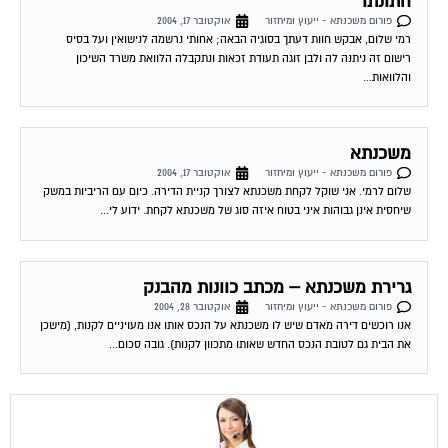
חתונתו
פורום משכנתא - ייעוץ ומיחזור
אוקטובר 17, 2004
רמי שלום, אבקש חוות דעתך בסוגיה הבאה; אחותי נרשמה לנישואין ועל בסיס
רישום זה ניתנה לה ולבן זוגה תעודת זכאות ונתקבלה הלוואת משרד השיכון
והלוואות...
משכנתא
פורום משכנתא - ייעוץ ומיחזור
אוקטובר 17, 2004
שלום לרמי. אני שוקל לקחת משכנתא לצורך קניית הדירה. כיום עם הריביות במשק
שיחסית אינן גבוהות איני בטוח איזה סוג של משכנתא לקחת. ידוע לי...
גרירת משכנתא – מכתב כוונות מהבנק
פורום משכנתא - ייעוץ ומיחזור
אוקטובר 28, 2004
אנו רוכשים דירה מאדם שיש לו משכנתא על הנכס אותו אנו מעויניים לקנות, (מישכן
את הבית גם לטובת הנכס החדש שאותו מתכוון לקנות). גובה סכום...