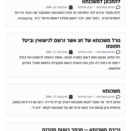
להתכונן למשכנתא
פורום משכנתא - ייעוץ ומיחזור
אוקטובר 16, 2004
להלן מספר טיפים לפני החתימה על חוזה המשכנתה המשעבד את רוכשי הדירות
לעשרות שנים . 1.סקר שוק -דבר ראשון מומלץ לעשות שיעורי בית . shopping...
גורל משכנתא של זוג אשר נרשם לנישואין וביטל
חתונתו
פורום משכנתא - ייעוץ ומיחזור
אוקטובר 17, 2004
רמי שלום, אבקש חוות דעתך בסוגיה הבאה; אחותי נרשמה לנישואין ועל בסיס
רישום זה ניתנה לה ולבן זוגה תעודת זכאות ונתקבלה הלוואת משרד השיכון
והלוואות...
משכנתא
פורום משכנתא - ייעוץ ומיחזור
אוקטובר 17, 2004
שלום לרמי. אני שוקל לקחת משכנתא לצורך קניית הדירה. כיום עם הריביות במשק
שיחסית אינן גבוהות איני בטוח איזה סוג של משכנתא לקחת. ידוע לי...
גרירת משכנתא – מכתב כוונות מהבנק