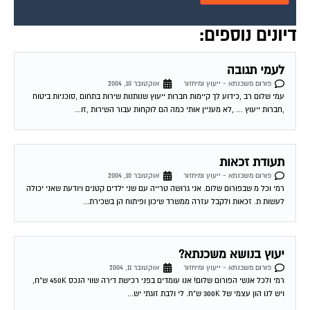
דיונים נוספים:
לעמי תגובה
פורום משכנתא - ייעוץ ומיחזור
אוקטובר 10, 2004
עמי שלום רב ,כידוע לך קיימות חברות ייעוץ שנותנות שירות בתחום ,סוכניות ביטוח
,חברות ייעוץ … ,לא מעניין אותי כמה הם לוקחות עבור השירות ,זו...
תעודת זכאות
פורום משכנתא - ייעוץ ומיחזור
אוקטובר 10, 2004
רמי וכל מ שבפורום שלום. אני גרושה טרייה עם שני ילדים קטנים ויודעת שאני יכולה
לעשות ת. זכאות ולקבל עזרה ממשרד שיכון ופיתוח הן בשכירת...
יעוץ בנושא משכנתא?
פורום משכנתא - ייעוץ ומיחזור
אוקטובר 11, 2004
רמי ולכל אנשי הפורום שלום! אנו עומדים בפני רכישת דירה שווי הנכס 450K ש"ח,
ויש לנו הון עצמי של 300K ש"ח. לי ולבת זוגתי יש...