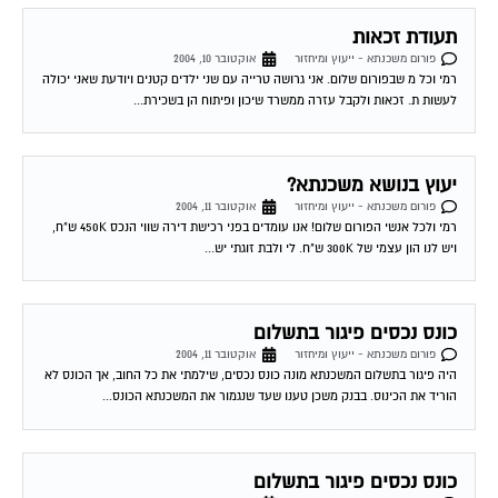
תעודת זכאות
פורום משכנתא - ייעוץ ומיחזור
אוקטובר 10, 2004
רמי וכל מ שבפורום שלום. אני גרושה טרייה עם שני ילדים קטנים ויודעת שאני יכולה
לעשות ת. זכאות ולקבל עזרה ממשרד שיכון ופיתוח הן בשכירת...
יעוץ בנושא משכנתא?
פורום משכנתא - ייעוץ ומיחזור
אוקטובר 11, 2004
רמי ולכל אנשי הפורום שלום! אנו עומדים בפני רכישת דירה שווי הנכס 450K ש"ח,
ויש לנו הון עצמי של 300K ש"ח. לי ולבת זוגתי יש...
כונס נכסים פיגור בתשלום
פורום משכנתא - ייעוץ ומיחזור
אוקטובר 11, 2004
היה פיגור בתשלום המשכנתא מונה כונס נכסים, שילמתי את כל החוב, אך הכונס לא
הוריד את הכינוס. בבנק משכן טענו שעד שנגמור את המשכנתא הכונס...
כונס נכסים פיגור בתשלום
פורום משכנתא - ייעוץ ומיחזור
אוקטובר 11, 2004