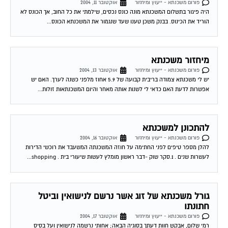
היה פיגור בתשלום המשכנתא מונה כונס נכסים, שילמתי את כל החוב, אך הכונס לא
הוריד את הכינוס. בבנק משכן טענו שעד שנגמור את המשכנתא הכונס...
מיחזור משכנתא
פורום משכנתא - ייעוץ ומיחזור
אוקטובר 13, 2004
יש לי משכנתא צמודה בריבית קבועה של 5.9 אחוז מלפני כשנה לערך. האם יש
אפשרות לדעת האם כדאי לי לשנות אותה מאחר והיום המשכנתאות זולות...
להתכונן למשכנתא
פורום משכנתא - ייעוץ ומיחזור
אוקטובר 16, 2004
להלן מספר טיפים לפני החתימה על חוזה המשכנתה המשעבד את רוכשי הדירות
לעשרות שנים . 1.סקר שוק -דבר ראשון מומלץ לעשות שיעורי בית . shopping...
גורל משכנתא של זוג אשר נרשם לנישואין וביטל
חתונתו
פורום משכנתא - ייעוץ ומיחזור
אוקטובר 17, 2004
רמי שלום, אבקש חוות דעתך בסוגיה הבאה; אחותי נרשמה לנישואין ועל בסיס
רישום זה ניתנה לה ולבן זוגה תעודת זכאות ונתקבלה הלוואת משרד השיכון