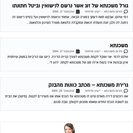
גורל משכנתא של זוג אשר נרשם לנישואין וביטל חתונתו
פורום משכנתא - ייעוץ ומיחזור
אוקטובר 17, 2004
רמי שלום, אבקש חוות דעתך בסוגיה הבאה; אחותי נרשמה לנישואין ועל בסיס רישום זה
ניתנה לה ולבן זוגה תעודת זכאות ונתקבלה הלוואת משרד השיכון והלוואות...
משכנתא
פורום משכנתא - ייעוץ ומיחזור
אוקטובר 17, 2004
שלום לרמי. אני שוקל לקחת משכנתא לצורך קניית הדירה. כיום עם הריביות במשק שיחסית
אינן גבוהות איני בטוח איזה סוג של משכנתא לקחת. ידוע לי...
גרירת משכנתא – מכתב כוונות מהבנק
פורום משכנתא - ייעוץ ומיחזור
אוקטובר 28, 2004
אנו רוכשים דירה מאדם שיש לו משכנתא על הנכס אותו אנו מעויניים לקנות, (מישכן את הבית
גם לטובת הנכס החדש שאותו מתכוון לקנות). גובה סכום...