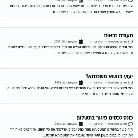
פורום משכנתא - ייעוץ ומיחזור
אוקטובר 10, 2004
עמי שלום רב ,כידוע לך קיימות חברות ייעוץ שנותנות שירות בתחום ,סוכניות ביטוח ,חברות
ייעוץ … ,לא מעניין אותי כמה הם לוקחות עבור השירות ,זו...
תעודת זכאות
פורום משכנתא - ייעוץ ומיחזור
אוקטובר 10, 2004
רמי וכל מ שבפורום שלום. אני גרושה טרייה עם שני ילדים קטנים ויודעת שאני יכולה לעשות
ת. זכאות ולקבל עזרה ממשרד שיכון ופיתוח הן בשכירת...
יעוץ בנושא משכנתא?
פורום משכנתא - ייעוץ ומיחזור
אוקטובר 11, 2004
רמי ולכל אנשי הפורום שלום! אנו עומדים בפני רכישת דירה שווי הנכס 450K ש"ח, ויש לנו הון
עצמי של 300K ש"ח. לי ולבת זוגתי יש...
כונס נכסים פיגור בתשלום
פורום משכנתא - ייעוץ ומיחזור
אוקטובר 11, 2004
היה פיגור בתשלום המשכנתא מונה כונס נכסים, שילמתי את כל החוב, אך הכונס לא הוריד
את הכינוס. בבנק משכן טענו שעד שנגמור את המשכנתא הכונס...