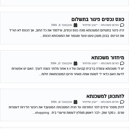
כונס נכסים פיגור בתשלום
פורום משכנתא - ייעוץ ומיחזור
אוקטובר 11, 2004
היה פיגור בתשלום המשכנתא מונה כונס נכסים, שילמתי את כל החוב, אך הכונס לא הוריד
את הכינוס. בבנק משכן טענו שעד שנגמור את המשכנתא הכונס...
מיחזור משכנתא
פורום משכנתא - ייעוץ ומיחזור
אוקטובר 13, 2004
יש לי משכנתא צמודה בריבית קבועה של 5.9 אחוז מלפני כשנה לערך. האם יש אפשרות
לדעת האם כדאי לי לשנות אותה מאחר והיום המשכנתאות זולות...
להתכונן למשכנתא
פורום משכנתא - ייעוץ ומיחזור
אוקטובר 16, 2004
להלן מספר טיפים לפני החתימה על חוזה המשכנתה המשעבד את רוכשי הדירות לעשרות
שנים . 1.סקר שוק -דבר ראשון מומלץ לעשות שיעורי בית . shopping...