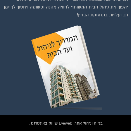
יהפוך את ניהול הבית המשותף לחוויה מהנה ופשוטה ויחסוך לך זמן
רב ועלויות בתחזוקת הבניין!
וועדי בתים ודיירים
הצטרפו עכשיו לקבוצת
פייסבוק הגדולה בישראל
הנותנת מענה לבעיות
הדיור בבית המשותף!!!
צטרפות לחצו על התמונה או על הכפתור ושלחו בקשת הצטרפות בדף
הקבוצה
בנייה וניהול אתר: Eyeweb שיווק באינטרנט .
לחץ למעבר לקבוצה