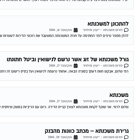
להתכונן למשכנתא
פורום משכנתא - ייעוץ ומיחזור
אוקטובר 16, 2004
להלן מספר טיפים לפני החתימה על חוזה המשכנתה המשעבד את רוכשי הדירות לעשרות שנים . 1.סקר שוק -דבר ראשון מומלץ לעשות שיעורי בית . ping
גורל משכנתא של זוג אשר נרשם לנישואין וביטל חתונתו
פורום משכנתא - ייעוץ ומיחזור
אוקטובר 17, 2004
רמי שלום, אבקש חוות דעתך בסוגיה הבאה; אחותי נרשמה לנישואין ועל בסיס רישום זה ניתנה
משכנתא
פורום משכנתא - ייעוץ ומיחזור
אוקטובר 17, 2004
שלום לרמי. אני שוקל לקחת משכנתא לצורך קניית הדירה. כיום עם הריביות במשק שיחסית אינ
גרירת משכנתא – מכתב כוונות מהבנק
פורום משכנתא - ייעוץ ומיחזור
אוקטובר 28, 2004