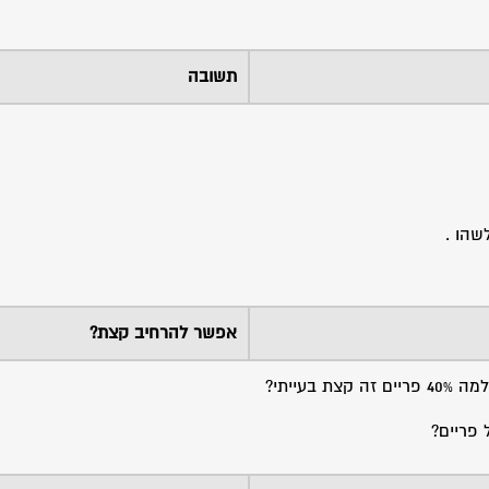
תשובה
שהו .
אפשר להרחיב קצת?
עייתי?
 פריים?