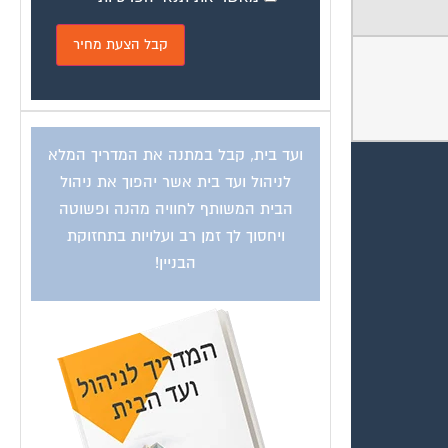
ועד בית, קבל במתנה את המדריך המלא
לניהול ועד בית אשר יהפוך את ניהול
הבית המשותף לחוויה מהנה ופשוטה
ויחסוך לך זמן רב ועלויות בתחזוקת
הבניין!