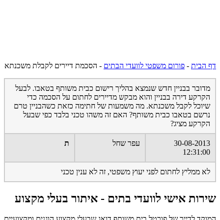
דף הבית
-
פורום משפטי לוועדי הבתים
-
הסכמת דיירים לקבלת משכנתא
מדובר בבניין חדש שנמצא בהליך רישום כבית משותף בטאבו. לבעל
הקרקע דירה בבניין והוא מבקש מדיירים לחתום על הסכמה כדי
שיוכל לקבל משכנתא. מה משמעות של חתימה כזאת כשהבניין טרם
נרשם בטאבו כבית משותף? האם זה משהו טכני בלבד כפי שבעל
הקרקע מציג?
30-08-2013
עפר שחל
ת
12:31:00
לא ממליץ לחתום לפני יעוץ משפטי, זה לא ענין טכני
שירות אישי לוועדי בתים - איתור בעלי מקצוע
המוקד לדייר של פורטל בית משותף דואג שבעלי מקצוע הוגנים ומקצועיים