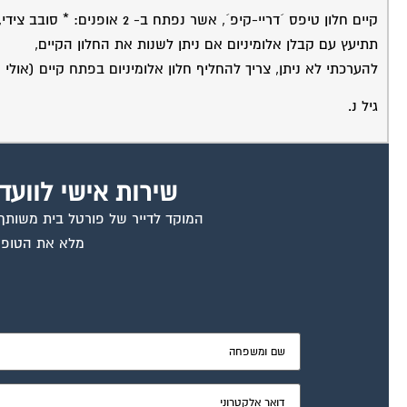
קיים חלון טיפס ´דריי-קיפ´, אשר נפתח ב- 2 אופנים: * סובב צידי, * קיפ אנכי,
תתיעץ עם קבלן אלומיניום אם ניתן לשנות את החלון הקיים,
להערכתי לא ניתן, צריך להחליף חלון אלומיניום בפתח קיים (אולי 
גיל נ.
שירות אישי לוועד
המוקד לדייר של פורטל בית משותף ד
מלא את הטופס