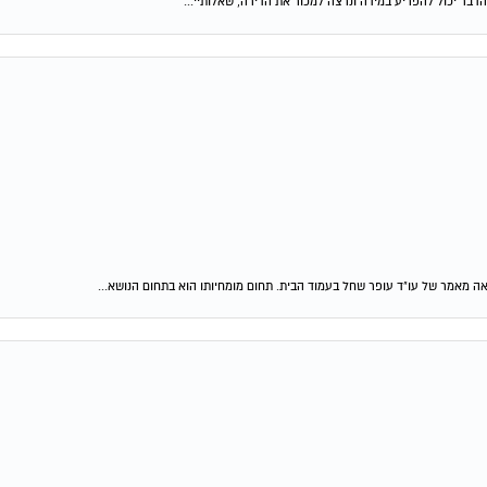
דבר יכול להפריע במידה ונרצה למכור את הדירה, שאלותיי...