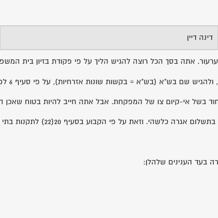
דינה דיין
רעור. אתה בסך הכל רוצה להגיש הליך על פי פקודת בזיון בית המשפ
א (בש"א = בקשות שונות אזרחיות), על פי סעיף 6 לפקודת בזיון בית המשפט.
 בשל אי-קיום צו של המפקחת. אבל אתה חייב להיות בטוח שאכן הצו 
ל פי הקבוע בסעיף 20(22) לתקנות בתי המשפט (אגרות), תשס"ז-2007