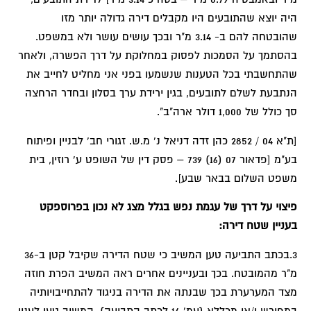
היה יוצא שהתובעים היו מקבלים דירה גדולה יותר מזו
שהובטחה להם ב- 3.14 מ"ר ובכך עושים עושר ולא במשפט.
בהסתמך על הסמכות לפסוק במחלוקת על דרך הפשרה, ולאחר
שהתחשבתי בכל הטענות שנשמעו בפני אני מחליט לחייב את
הנתבעת לשלם לתובעים, בגין ירידת ערך בסלון ובחדר הרחצה
סך כולל של 1,000 דולר ארה"ב".
[ת"א 04 / 2852 כהן זדה דניאל נ' מ.ש. זגורי חב' לבניין ופיתוח
בע"מ [פדאור 07 (16) 739 – פסק דין של השופט ע' רוזין, בית
משפט השלום בבאר שבע].
פיצוי על דרך של עגמת נפש בגלל מצג לא נכון בפרוספקט
בעניין שטח דירה:
3.בכתב התביעה טען המשיב כי שטח הדירה שקיבל קטן ב-36
מ"ר מהמובטח. בכך ובעניינים אחרים ראה המשיב הפרת חוזה
מצד המערערת בכך שבנתה את הדירה בניגוד להתחייבויותיה
במפורש ו/או מכללא (עמ' 14 לכתב התביעה). המשיב טען לענין