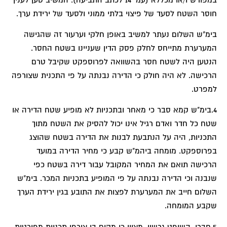
חוסר השטח לסעד של פיצוי בלתי ממוני ולסעד של ירידת ערך.
בימ"ש השלום נעתר למשיב באופן חלקי וערעור זה שהגישה
המערערת מתייחס לחלק פסק הדין שעניינו בשטח החסר.
הנטען היה לשטח חסר בהשוואה לפרוספקט שקיבל טרם
הרכישה. לא היה חולק כי הדירה נבנתה על פי התכנית שצורפה
למפרט.
4.בימ"ש קמא סבר כי מאחר ובתכניות לא מופיע שטח הדירה או
שטח כל חדר ואדם רגיל אינו יכול להסיק את השטח מתוך
התכניות, היה על הנתבעת לבנות את הדירה בשטח שהוצג
בפרוספקט. מומחה ביהמ"ש קבע כי מחיר הדירה במועד
הרכישה תואם את המחיר המקובל עבור דירה בשטח כפי
שנבנה וכי הדירה נבנתה על פי המופיע בתכניות המכר. בימ"ש
השלום חייב את המערערת לפצות את התובע בגין ירידת הערך
שקבע המומחה.
5.חברי, השופט גרשון, מציין כי מקום בו צורפו תכניות מפורטות