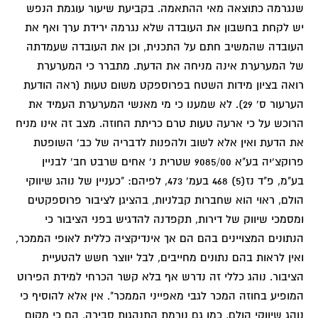
שנגרמה כתוצאה מאי ההתאמה. בקביעת שיעור עוגמת הנפש
יש לקחת בחשבון את העובדה שלא נגרמה ירידת ערך ואף את
העובדה שהמשיב חתם על התכנית, וכן את העובדה שעמדתה
של המערערת אינה מניחה את הדעת. מתברר כי המערערת
רואה בציון מידות השטח בפרוספקט משום טעות (ראה הודעת
הערעור ס' 29). לא שמענו כי מי מאנשי המערערת העמיד את
הרוכש על כי ארעה טעות טרם כריתת החוזה. מצב זה אינו מניח
את הדעת ואין אלא לשוב ולהפנות לדבריה של כב' השופטת
פרוקצ'יה בע"א 9085/00 שטרית נ' אחים שרבט חב' לבניין
בע"מ, פ"ד נז(5) 468 בעמ' 473, לפיהם: "כעניין של נוהג שיווקי
הולם, ראוי הוא שחברות קבלניות, בהציגן לציבור פרוספקטים
ומסמכי שיווק של דירות, תקפדנה להדגיש בפני הציבור כי
הנתונים המצויינים בהם הם אך אינדיקציה כללית לאופי הממכר,
ואין לראות בהם נתונים מחייבים, לבל יווצר חשש להטעיית
הציבור. נוהג כללי זה נדרש אף בלא קשר הכרחי למידת הפירוט
המופיע בחוזה המכר לגבי מאפייני הממכר". אין אלא להוסיף כי
נוהג שיווקי הולם, כמו גם נורמת התנהגות סבירה, הם כי מקום