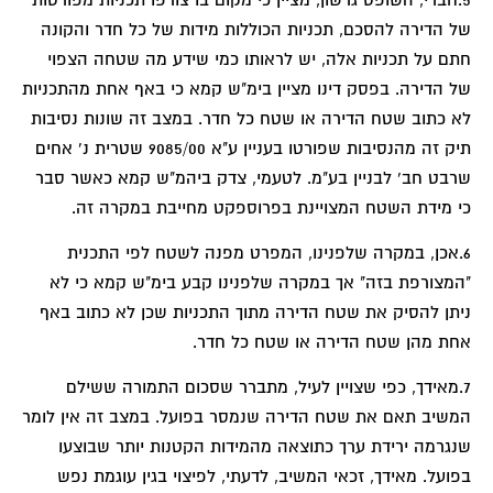
של הדירה להסכם, תכניות הכוללות מידות של כל חדר והקונה
חתם על תכניות אלה, יש לראותו כמי שידע מה שטחה הצפוי
של הדירה. בפסק דינו מציין בימ"ש קמא כי באף אחת מהתכניות
לא כתוב שטח הדירה או שטח כל חדר. במצב זה שונות נסיבות
תיק זה מהנסיבות שפורטו בעניין ע"א 9085/00 שטרית נ' אחים
שרבט חב' לבניין בע"מ. לטעמי, צדק ביהמ"ש קמא כאשר סבר
כי מידת השטח המצויינת בפרוספקט מחייבת במקרה זה.
6.אכן, במקרה שלפנינו, המפרט מפנה לשטח לפי התכנית
"המצורפת בזה" אך במקרה שלפנינו קבע בימ"ש קמא כי לא
ניתן להסיק את שטח הדירה מתוך התכניות שכן לא כתוב באף
אחת מהן שטח הדירה או שטח כל חדר.
7.מאידך, כפי שצויין לעיל, מתברר שסכום התמורה ששילם
המשיב תאם את שטח הדירה שנמסר בפועל. במצב זה אין לומר
שנגרמה ירידת ערך כתוצאה מהמידות הקטנות יותר שבוצעו
בפועל. מאידך, זכאי המשיב, לדעתי, לפיצוי בגין עוגמת נפש