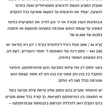
שקבלן המציע הצעות לרוכשים פוטנציאליים טועה בפרטי
ההצעה, יעמיד את הרוכשים על הטעות שארעה בכל ההקדם.
8.בנסיבות הענין סבורה אני כי נכון לחייב את המערערת בפיצוי
המשיב על עוגמת הנפש שנגרמה כתוצאה מהטעות ואי תיקונה
בסכום של 15,000 ₪".
[ע"א 04 / 2081 אנגל ג'נרל דיבלופרס בע"מ נ' דגן גיא [פדאור 05
(18) 847 – פסק דינה של השופטת ר' חופרי-וינוגרדוב, דעת רוב,
בית המשפט המחוזי בחיפה].
בשני פסקי דין אלו עילות התביעה נבעו מהפרוספקט, והפיצוי
התקבל בין בגין נזק ממוני ובין בגין נזק לא ממוני [עגמת נפש
שנגרמה בגלל מצג לא הולם].
יש אינספור מקרים בהם נפסק שלא קיימת עילת תביעה בשל
אי התאמה בין הפרוספקט למציאות. כך קורה בכל אותם מקרים
בהם הקבלן דואג להכללת הכרסום בהבטחות שבפרוספקט –