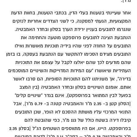
מ"ר].
אחר שעיינתי בטענות בעלי הדין, בכתבי הטענות, בחוות הדעת
המקצועיות, הגעתי למסקנה, כי לשני הצדדים אחריות לנזקים
שנגרמו לתובעים בעניין ירידת הערך בסלון ובחדר האמבטיה.
הנתבעת הציגה לתובעים פרוספקט מוטעה והחתימה את
התובעים על החוזה לפני שהיו בידיה תוכניות מאושרות ואילו
התובעים מצידם הסכימו להתקשר עם הנתבעת בעסקה, בו בזמן
שהם מודעים לכך שהם יאלצו לקבל על עצמם את התוכניות
העתידיות שיאושרו "עם המידות המדוייקות והשינויים המוסכמים
בדירה", אך משניתנו להם התוכניות הסופיות, הם סרבו לאשר
אותם. אומנם השינויים בסלון ובחדר האמבטיה (בין המצב
בפועל לבין המתואר בפרוספקט), אינם בגדר "שינויים קלים"
[הסלון קטן ב- 2.35 מ"ר והאמבטיה קטנה ב- 0.79 מ"ר], אבל
התנאי המרכזי עליו מושתת ההסכם לא הופר, שכן התובעים
קיבלו דירה בשטח כולל של 113 מ"ר, כפי שהובטח להם
בפרוספקט. היינו, אם היו מתווספים השטחים הנ"ל [בסלון 2.35
מ"ר ובאמבטיה 0.79 מ"ר – בסה"כ 3.14 מ"ר] לדירת התובעים,