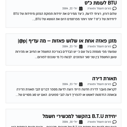
פורום חשמל ותאורה
יולי 22, 2004
שלום דורון, רציתי לדעת, כיצד ממירים את יחידות תפוקת המזגן מיחידות של BTU
ליחידות של כ"ס ? יותר ויותר מפרסמים היום את הנושא של BTU,...
מזגן פאזה אחת או שלוש פאזות – מה עדיף |p@|
פורום חשמל ותאורה
יולי 23, 2004
שמעתי מפי מומחה בעל שם כי יש הבדלים בצריכת החשמל או החיוב או מהירות
שעון החשמל בין שני סוגי המזגנים. לבטח כל מי שנכנס לפורום...
תאורת דירה
פורום חשמל ותאורה
יולי 23, 2004
לקראת מעבר לדירה חדשה הייתי רוצה לדעת מספר דברים לגבי תאורת הדירה
ובאותה הזדמנות לאשש או להפריך דעה לגבי ספוטים. האם יש סוג מסויים של...
יחידת B.T.U בהקשר למכשירי חשמל
פורום חשמל ותאורה
יולי 30, 2004
האם ניתן לדעת את יחידות הB.T.U של תנורים/ מקררים… והאם ידיעת היחידות היא
במילים אחרות לדעת מה פליטת החום לאוויר של מכשיר מסויים? 03-08-2004