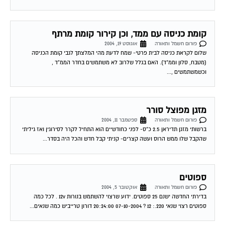
קומת כניסה עם ממד, וכן קירור קומת מרתף
פורום חשמל ותאורה
אוגוסט 19, 2004
שלום לקראת כניסה לבית פרטי- שמח לדעת מהי המלצתך לגבי קומת הכניסה
(מטבח, סלון וממ"ד). האם בגלל שלרוב לא משתמשים בחדר הממ"ד ,
וכשמשתמשים ,...
מזגן מפוצל סורר
פורום חשמל ותאורה
ספטמבר 11, 2004
ברשותי מזגן תדיראן 2.5 כ"ס- לפני כחודשיים הוא התחיל לקרר לסירוגין ואז גיליתי
שהקבל שלו ממש הרוס ועשה קצרים- קניתי קבל חדש והכל היה בסדר...
ספוטים
פורום חשמל ותאורה
אוקטובר 5, 2004
בדירתי החדשה ישנם 25 ספוטים. ידוע שרצוי להשתמש בנורות 12v . לכל כמה
ספוטים רצוי שנאי 220.: 12 ? 07-10-2004 20:24:00 דורון טרייביש כמה שנאים...